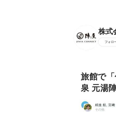
株式
フォロ
旅館で「
泉 元湯
精進 航, 宮﨑
その他