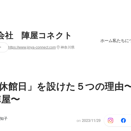
会社 陣屋コネクト
ホーム
私たちに
ー
https://www.jinya-connect.com
神奈川県
休館日」を設けた５つの理由
陣屋〜
 知子
on
2023/11/29