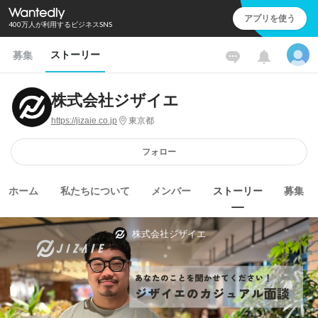
アプリを使う
400万人が利用するビジネスSNS
ストーリー
募集
株式会社ジザイエ
https://jizaie.co.jp
東京都
フォロー
ホーム
私たちについて
メンバー
ストーリー
募集
株式会社ジザイエ