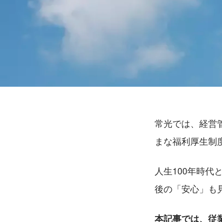
常光では、経営
まな福利厚生制
人生100年時
後の「安心」も
本記事では、従