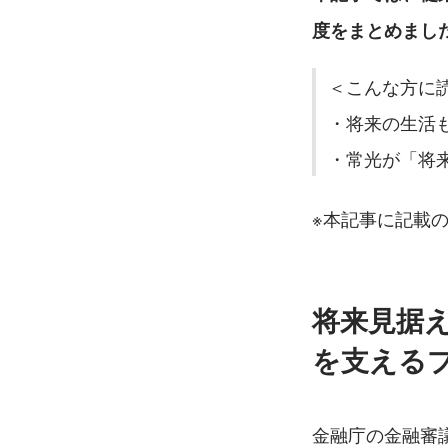
度をまとめまし
＜こんな方に
・将来の生活
・常光が「将
※本記事に記載
将来見据
を支える
金融庁の金融審議