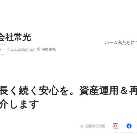
会社常光
ホーム
私たちに
ー
https://jokoh.com
神奈川県
長く続く安心を。資産運用＆
介します
on
2023/06/20