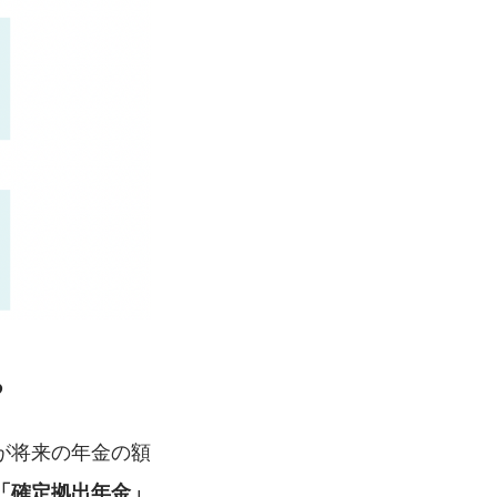
る
が将来の年金の額
「確定拠出年金」