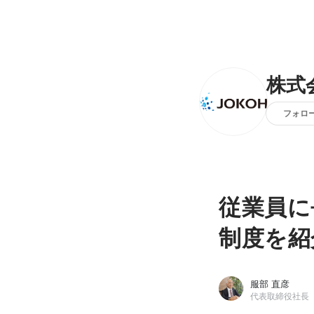
株式
フォロ
従業員に
制度を紹
服部 直彦
代表取締役社長