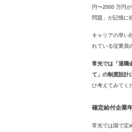
円〜2000 万
問題」が記憶に
キャリアの早い
れている従業員
常光では「退職
て」の制度設計
ひ考えてみてく
確定給付企業
常光では国で定