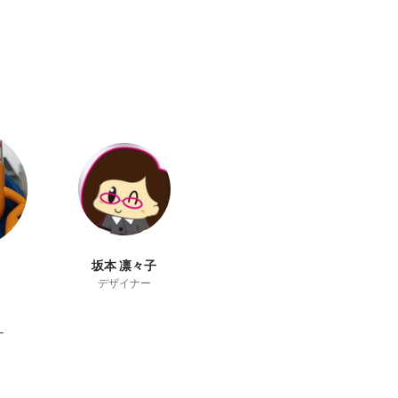
坂本 凛々子
デザイナー
ー