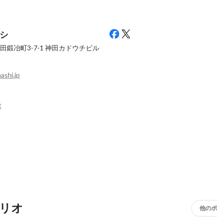
シ
鍛冶町3-7-1
神田カドウチビル
ashi.jp
業
リオ
他のポ