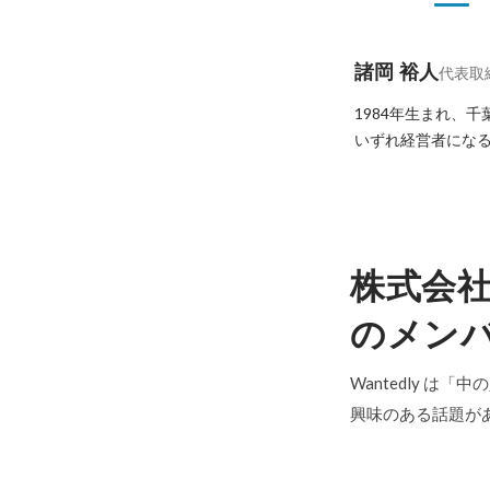
諸岡 裕人
代表取
1984年生まれ、
いずれ経営者になる
株式会
のメン
Wantedly は
興味のある話題が