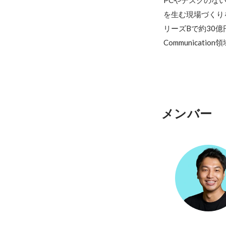
PCやデスクのな
を生む現場づくり
リーズBで約30億
Communicat
メンバー