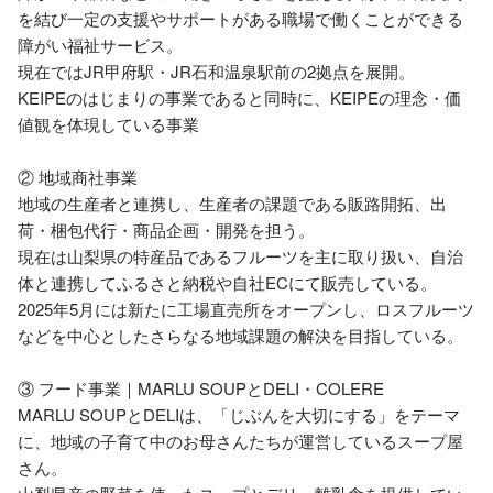
を結び一定の支援やサポートがある職場で働くことができる
障がい福祉サービス。

現在ではJR甲府駅・JR石和温泉駅前の2拠点を展開。

KEIPEのはじまりの事業であると同時に、KEIPEの理念・価
値観を体現している事業

② 地域商社事業

地域の生産者と連携し、生産者の課題である販路開拓、出
荷・梱包代行・商品企画・開発を担う。

現在は山梨県の特産品であるフルーツを主に取り扱い、自治
体と連携してふるさと納税や自社ECにて販売している。

2025年5月には新たに工場直売所をオープンし、ロスフルーツ
などを中心としたさらなる地域課題の解決を目指している。

③ フード事業｜MARLU SOUPとDELI・COLERE

MARLU SOUPとDELIは、「じぶんを大切にする」をテーマ
に、地域の子育て中のお母さんたちが運営しているスープ屋
さん。
