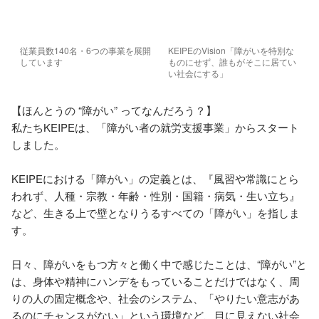
従業員数140名・6つの事業を展開
KEIPEのVision「障がいを特別な
しています
ものにせず、誰もがそこに居てい
い社会にする」
【ほんとうの “障がい” ってなんだろう？】

私たちKEIPEは、「障がい者の就労支援事業」からスタート
しました。

KEIPEにおける「障がい」の定義とは、『風習や常識にとら
われず、人種・宗教・年齢・性別・国籍・病気・生い立ち』
など、生きる上で壁となりうるすべての「障がい」を指しま
す。

日々、障がいをもつ方々と働く中で感じたことは、“障がい”と
は、身体や精神にハンデをもっていることだけではなく、周
りの人の固定概念や、社会のシステム、「やりたい意志があ
るのにチャンスがない」という環境など、目に見えない社会