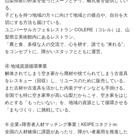
山梨県産の野菜を使ったスープとデリ、離乳食を提供してい
る。

子どもを持つ地域の方々に向けて地域との接点や、自分を大
切にする方法も届けている。

ユニバーサルカフェ＆レストラン COLERE（コレル）は、山
梨県立美術館内にあるレストラン。

「農と食、多様な人の交流で、心を耕す、誰でも “来れる”」
をコンセプトに、障がいスタッフとともに運営。

④ 地域資源循環事業

解体されてしまう空き家から廃材や捨てられてしまう古道具
をレスキュー（回収）し、リユースのために販売している。

また古材や古道具を活かした内装デザインなども手掛ける。

全国でも特に空き家率が高い山梨だからこそ、空き家をはじ
めとする「もったいない」を、地域の資源として循環させる
「まちづくり」に挑戦している。

⑤ 企業×障害者人材マッチング事業｜KEIPEコネクト㈱

全国の人材確保に課題があったり、障がい者雇用を推進した