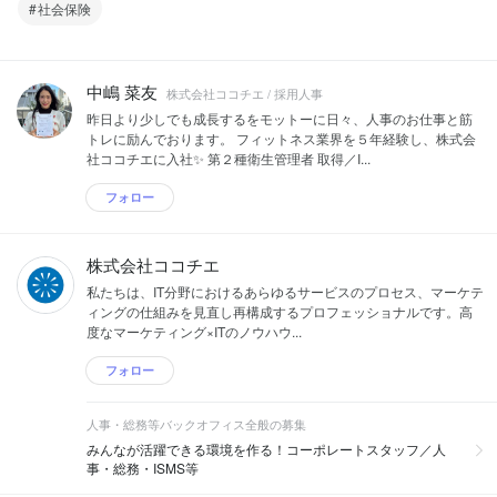
社会保険
中嶋 菜友
株式会社ココチエ / 採用人事
昨日より少しでも成長するをモットーに日々、人事のお仕事と筋
トレに励んでおります。 フィットネス業界を５年経験し、株式会
社ココチエに入社✨ 第２種衛生管理者 取得／I...
フォロー
株式会社ココチエ
私たちは、IT分野におけるあらゆるサービスのプロセス、マーケテ
ィングの仕組みを見直し再構成するプロフェッショナルです。高
度なマーケティング×ITのノウハウ...
フォロー
人事・総務等バックオフィス全般の募集
みんなが活躍できる環境を作る！コーポレートスタッフ／人
事・総務・ISMS等