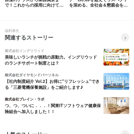
で！これからの採用に向けて、
を深める、全社会＆懇親会を開
プロに素敵な写真を撮ってもら
催しました！
いました！📸
福利厚生
関連するストーリー
株式会社イングリウッド
美味しいランチが挑戦の原動力。イングリウッド
のランチサポート制度とは？
株式会社ダイヤモンドパーソネル
【社内制度紹介 Vol.2】お得に"リフレッシュ"でき
る「三菱電機保養施設」をご紹介します♪
株式会社ブレイン・ラボ
つ、つ、ついに．．．！関東ITソフトウェア健康保
険組合へ加入しました！！