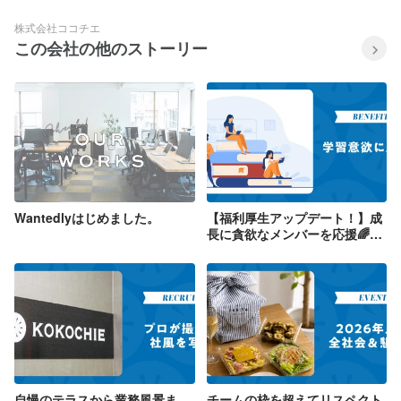
株式会社ココチエ
この会社の他のストーリー
Wantedlyはじめました。
【福利厚生アップデート！】成
長に貪欲なメンバーを応援🌈
「書籍購入補助制度」はじめま
した📚
自慢のテラスから業務風景ま
チームの枠を超えてリスペクト