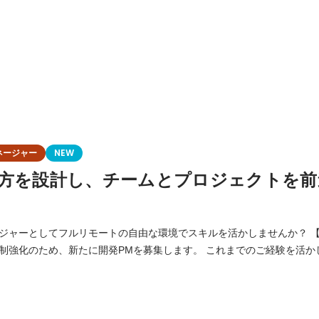
ネージャー
NEW
方を設計し、チームとプロジェクトを前
ーとしてフルリモートの自由な環境でスキルを活かしませんか？ 【募集背景】 プロジ
制強化のため、新たに開発PMを募集します。 これまでのご経験を活か
ながらシステム開発プロジェクトの推進を担っていただける方をお迎え
容】 ・開発を進める上でのスコープや設計書を作成する ・開発を進める上