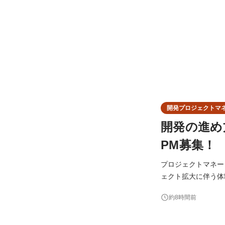
開発プロジェクトマ
開発の進め
PM募集！
プロジェクトマネージャ
ェクト拡大に伴う体
ライアントと連携し
約8時間前
す。 【業務内