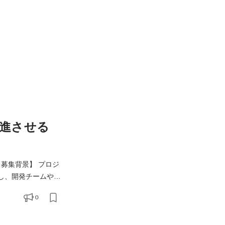
進させる
し、開発チームやク
したいと考えていま
0
で、要件や仕様を開発