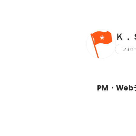
Ｋ．
フォロ
PM・We