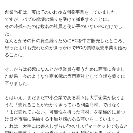
創業当初は、実はITのいわゆる開発事業をしていました。

ですが、バブル崩壊の煽りを受けて撤退することに。

その時残ったのは数名の社員と使い手のいないPCだけでし
た。

なんとかその日の資金繰りためにPCを中古販売したところ、
思ったよりも売れたのがきっかけでPCの買取販売事業を始め
ることに。

そこからは必死になんとか従業員を養うために商売に奔走し
た結果、今のような年商40億の専門商社として立場を築くに
至りました。

とはいえ、まだまだ中小企業である我々は大手企業が扱うよ
うな「売れることがわかりきっている利益商材」ではなく
「まだ売れていない、可能性を持った商材」を積極的に見つ
け日本市場に供給する手触り感のある商いをしています。

これは、大手には参入しずらい”おいしい"マーケットであると
同時に商売人としての喜びにあふれた領域だと思っていま