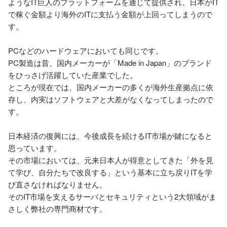
ようなIT巨人のプラットフォームを通じて提供され、日本がIT
で稼ぐ金額より海外のITに支払う金額が上回ってしまうので
す。

PCなどのハードウェアにおいても同じです。

PC製造は昔、国内メーカーが「Made in Japan」のブランド
をひっさげ活躍していた産業でした。

ところが現在では、国内メーカーの多くが海外生産拠点に依
存し、内実はソフトウェアと大差がなくなってしまったので
す。

日本経済の復興には、今後成長を続けるIT市場が鍵になると
思っています。

その市場においては、元来日本人が得意としてきた「外を見
て学び、自分たちで改良する」という基本に立ち戻りITを学
び直さなければなりません。

そのIT市場を支えるサーバとセキュリティという2大領域がま
さしく弊社の専門商材です。
