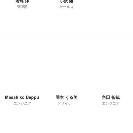
若島 澪
小沢 綾
管理部
セールス
Masahiko Beppu
岡本 くる美
角田 智哉
エンジニア
デザイナー
エンジニア