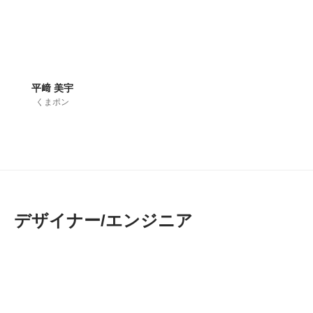
平﨑 美宇
くまポン
デザイナー/エンジニア