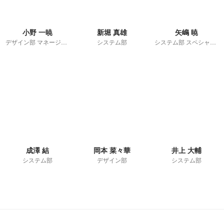
小野 一暁
新堀 真雄
矢嶋 暁
デザイン部 マネージャー
システム部
システム部 スペシャリスト
成澤 結
岡本 菜々華
井上 大輔
システム部
デザイン部
システム部