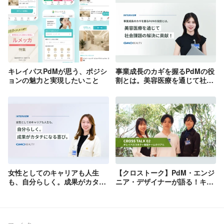
キレイパスPdMが思う、ポジシ
事業成長のカギを握るPdMの役
ョンの魅力と実現したいこと
割とは。美容医療を通じて社会
課題の解決に貢献！
女性としてのキャリアも人生
【クロストーク】PdM・エンジ
も、自分らしく。成果がカタチ
ニア・デザイナーが語る！キレ
になる喜び。
イパスコネクト開発チームのリ
アル