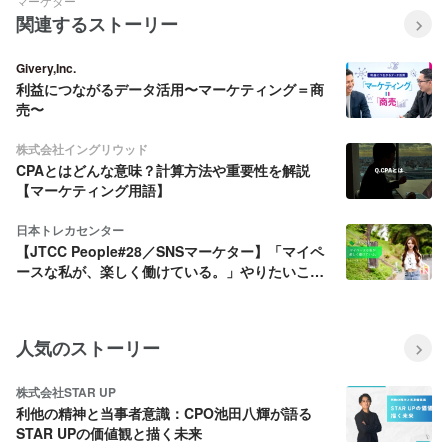
マーケター
関連するストーリー
Givery,Inc.
利益につながるデータ活用〜マーケティング＝商
売〜
株式会社イングリウッド
CPAとはどんな意味？計算方法や重要性を解説
【マーケティング用語】
日本トレカセンター
【JTCC People#28／SNSマーケター】「マイペ
ースな私が、楽しく働けている。」やりたいこと
が、そのまま仕事になった。第2新卒が自分らしく
活躍するまでのリアル。
人気のストーリー
株式会社STAR UP
利他の精神と当事者意識：CPO池田八輝が語る
STAR UPの価値観と描く未来