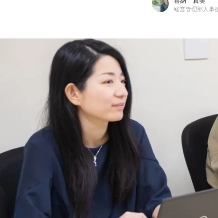
喜納 真美
経営管理部人事
喜納 真美
株式会社クヌギ / 経営管理部人事担当