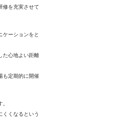
研修を充実させて
ニケーションをと
した心地よい距離
場も定期的に開催
す。
にくくなるという
。