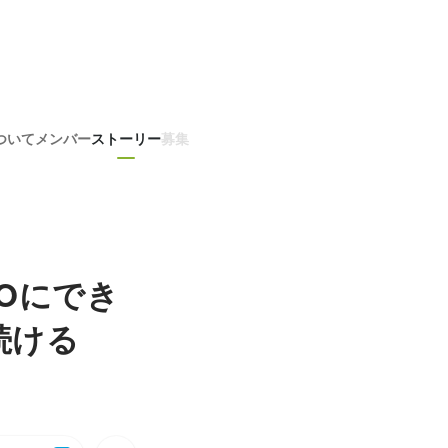
ついて
メンバー
ストーリー
募集
Oにでき
続ける