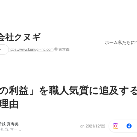
会社クヌギ
ホーム
私たちに
ー
https://www.kunugi-inc.com
東京都
の利益」を職人気質に追及する
理由
新城 真寿美
on
2021/12/22
経営管理部人事担当, マーケティング