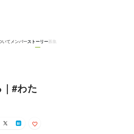
ついて
メンバー
ストーリー
募集
｜#わた