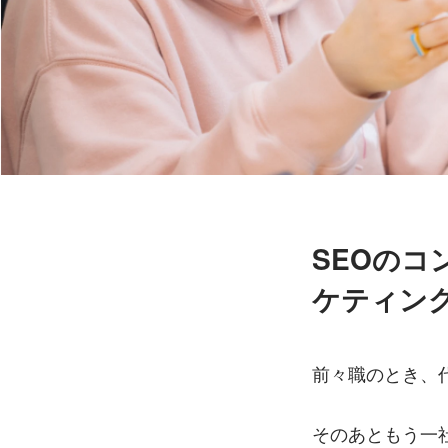
SEOの
ケティン
前々職のとき、
そのあともう一