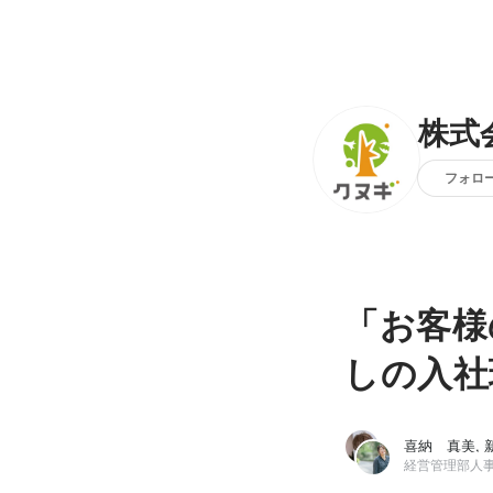
株式
フォロ
「お客様
しの入社
喜納 真美, 