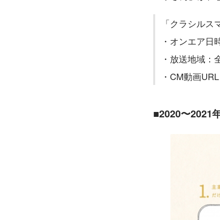
「クラシルスマ
・オンエア日時
・放送地域：
・CM動画UR
■2020〜2