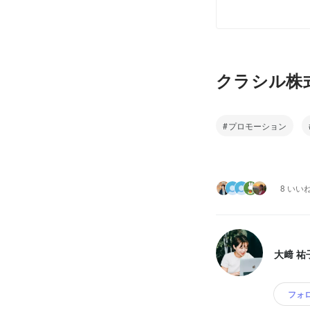
クラシル株
プロモーション
8 いい
大﨑 祐
フォ