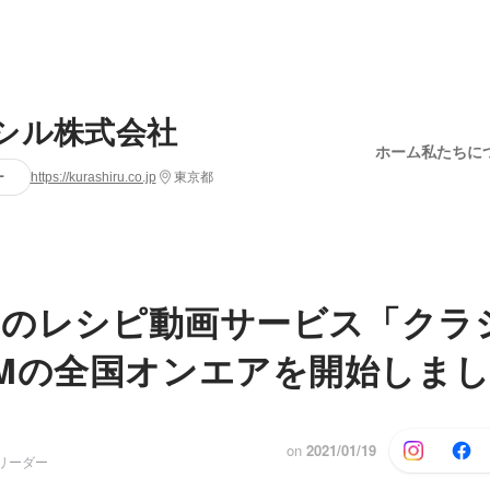
シル株式会社
ホーム
私たちに
ー
https://kurashiru.co.jp
東京都
.1のレシピ動画サービス「クラ
Mの全国オンエアを開始しま
on
2021/01/19
リーダー