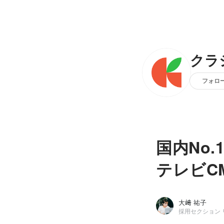
クラ
フォロ
国内No
テレビC
大﨑 祐子
採用セクション 