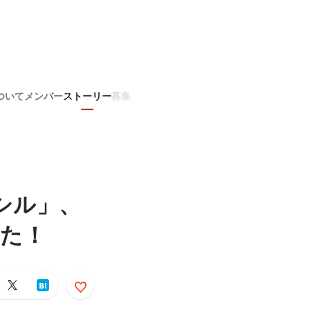
ついて
メンバー
ストーリー
募集
シル」、
した！