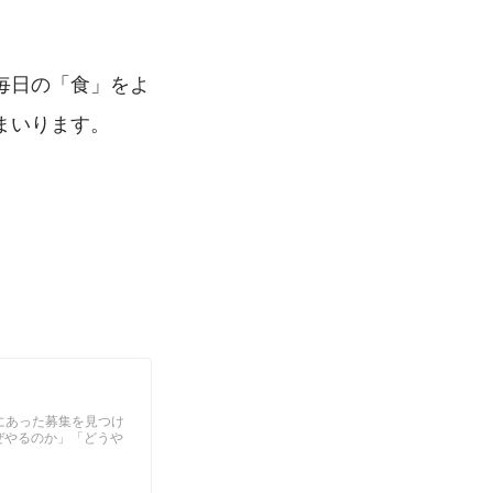
毎日の「食」をよ
まいります。
！
たにあった募集を見つけ
ぜやるのか」「どうや