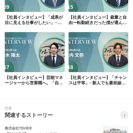
【社員インタビュー】「成果が
【社員インタビュー】裁量と自
目に見える仕事がしたい」─教
由ー転勤続きだった僕が選んだ
壇を降りて見つけた新しいやり
「ここで働きたい」理由
がい
【社員インタビュー】芸能マネ
【社員インタビュー】「チャン
ージャーから営業職へ。「自分
スは平等」─新人でも最前線に
の力で稼ぎたい」がすべてのは
立てる会社で、人生が変わった
じまりだった
営業
関連するストーリー
株式会社TSUIDE