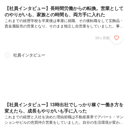
【社員インタビュー】長時間労働からの転換。営業として
のやりがいも、家族との時間も、両方手に入れた
これまでの経歴学校を卒業後は車屋に就職、その後転職をして宝飾品・
貴金属販売の営業となり、そのまま独立し自営業をしていました。事業
が思うようにいかず会社をたたむことを決め、就職活動をすすめるなか
で、以前のように車に関係する仕事に就きたいと考えクルマテラスを見
10ヶ月前
つけました。内定をいただき、僕の中では迷いなくこの会社に入りたい
と思ったのですが・・・当時は山梨県に住んでおり、クルマテラスに入
社するためには東京へ引っ越さないといけないというハードルがありま
社員インタビュー
した。子どもの幼稚園など環境が大きく変わるので、妻に相談したとこ
ろ僕の思いを理解してくれ「自分がやりたいんだったらやればいい」と
背中を押してもらい...
【社員インタビュー】13時出社でしっかり稼ぐー働き方を
変えたら、成長もやりがいも手に入った
これまでの経歴と入社を決めた理由前職は不動産業界でアパート・マン
ションやビルの売買仲介営業をしていました。自分の生活環境が変わっ
たタイミングで、なるべく仕事とプライベートの両立が図れる会社に出