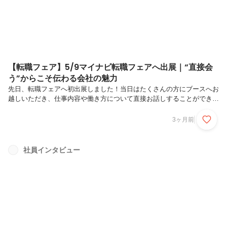
【転職フェア】5/9マイナビ転職フェアへ出展｜“直接会
う”からこそ伝わる会社の魅力
先日、転職フェアへ初出展しました！当日はたくさんの方にブースへお
越しいただき、仕事内容や働き方について直接お話しすることができま
した。実際に対面でお話しできたことで、クルマテラスの雰囲気や働き
方をよりリアルに伝えられる機会になったと思います！働き方について
3ヶ月前
多くの質問をいただきました！今回のイベントでは、土日休み13時出
勤1日6時間勤務平均年収800万円といった働き方に興味を持っていただ
くことが多く、「実際の働き方を詳しく聞けてよかったです！」「営業
社員インタビュー
職のイメージが変わりました！」という声もいただきました。直接話す
ことで、求人情報だけでは伝わらない部分も届けられたと感じていま
す！さまざまな営...