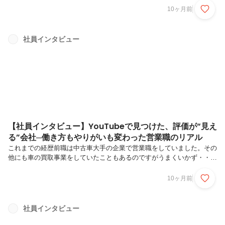
呼ばれるような働き方だったこともあり、勤務形態を重視して選んでい
10ヶ月前
たなかで見つけたのがクルマテラスです。求人サイトの一番上に出て来
て、しかも勤務形態がすごく良かったのでご縁だなと感じました。思い
立ったらすぐに行動するタイプなので、迷うこともなく応募しました
社員インタビュー
ね。実際に働いて感じる前職との違い、入社して感じたこと全く未経験
の業界でしたが、特に戸惑いもなかったです。ただお客様に車を買って
いただくためにどうす...
【社員インタビュー】YouTubeで見つけた、評価が“見え
る”会社─働き方もやりがいも変わった営業職のリアル
これまでの経歴前職は中古車大手の企業で営業職をしていました。その
他にも車の買取事業をしていたこともあるのですがうまくいかず・・・
新たな就職先を探していました。とにかく営業職がやりたかったので、
業界にこだわりはなかったです。クルマテラスを見つけたきっかけは
10ヶ月前
YouTubeでした。たまたま視聴した動画が待遇や勤務時間などにフォー
カスした内容で「なんだこの会社」「面白そうな制度だな」と思ってネ
ット検索をしたらまさかの車関係の会社で、縁を感じましたね。入社を
社員インタビュー
決めた理由YouTubeを見て、社長の話を聞き、待遇・勤務時間・福利厚
生・評価制度を知って「この会社で頑張りたい」と思い入社を決めまし