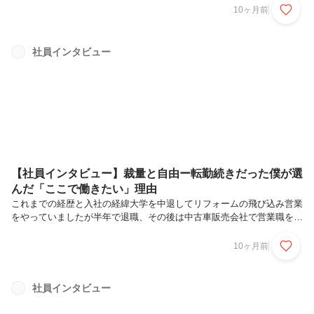
ィストに直付けだったので迎えに行って現場同行して送り届けて、とい
10ヶ月前
う仕事です。土日も朝晩も関係なく、担当アーティストが動く間は自分
もずっと動いているという生活でしたね。転職を考えたきっかけは、何
かもっと自分の力でお金を稼ぎたいという気持ちが強くなったことで
社員インタビュー
す。自分で仕事を取るということを重視して営業職をメインに、極力人
の役に立てる仕事で、これまでの経験を活かしたいと考え中古車販売会
社を探していました。...
【社員インタビュー】裁量と自由ー転勤続きだった僕が選
んだ「ここで働きたい」理由
これまでの経歴と入社の経緯大学を中退してリフォームの飛び込み営業
をやっていましたが半年で退職、その後は中古車販売会社で営業職をし
ていました。仕事内容は何も問題がなかったんですが、全国転勤があり
在籍していた5年間で5回引っ越しをしていて。結婚をしていて家族も
10ヶ月前
いるので、転勤がない会社で働きたいと思うようになり転職しようと考
えました。せっかくならこれまでの経験を活かしたいと思い、中古車業
界で探しているときにクルマテラスを見つけました。実は前職で一緒に
社員インタビュー
働いていた方が先にクルマテラスに入社していたという経緯もあり、仕
事内容や会社の雰囲気を知れたことは良かったですね。就業時間が13