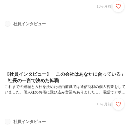
会いたいなと考えるようになり転職活動を開始しました。転職サイトで
10ヶ月前
いろいろな会社を見ているなかでクルマテラスの「13時出社、19時退
社」ていうところに大きなインパクトを受けて、気になり始めたので選
考を受けることにしました。面接へ行き社長のお話を聞いて感じたこと
社員インタビュー
は「困っている人の役に立てる仕事」「営業で結果を出した分はしっか
り評価し報酬という面で返ってくる」というところに魅力を感じて、こ
の会社で頑張りた...
【社員インタビュー】「この会社はあなたに合っている」
─社長の一言で決めた転職
これまでの経歴と入社を決めた理由前職では通信商材の個人営業をして
いました。個人様のお宅に飛び込み営業もありましたし、電話でアポを
取ってお伺いすることもありました。結婚を機に将来的なことを色々と
考え始めたこと、給与形態が変わったことをきっかけに転職活動を開始
10ヶ月前
しました。土日や祝日定休であったり、年末年始など長期休暇もしっか
り休めたりすること、これまでの営業スキルを活かせることなどを軸に
会社を探すなかでクルマテラスに出会いました。面接のとき、社長から
社員インタビュー
いただいた「この会社はあなたに合っていると思うよ」という一言が後