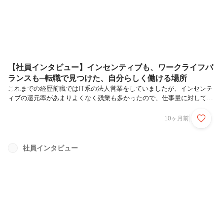
時から19時、土日...
【社員インタビュー】インセンティブも、ワークライフバ
ランスも─転職で見つけた、自分らしく働ける場所
これまでの経歴前職ではIT系の法人営業をしていましたが、インセンテ
ィブの還元率があまりよくなく残業も多かったので、仕事量に対して割
に合わないなと感じ転職を決めました。ずっと営業職でやってきたの
で、営業職という観点で、インセンティブが明確化されているか、ワー
10ヶ月前
クライフバランスが保てる勤務時間かを重視して探していた感じです。
クルマテラスは面接時にもインセンティブの説明をしっかりしてもらえ
ましたし、自分の裁量で働けるところも良いなと思い、この会社でやっ
社員インタビュー
てみようと入社を決めました。実際に働いて感じる前職との違い、入社
して感じたこと未経験の中古車業界で挑戦をすることに不安がなかった
と言ったら嘘になり...