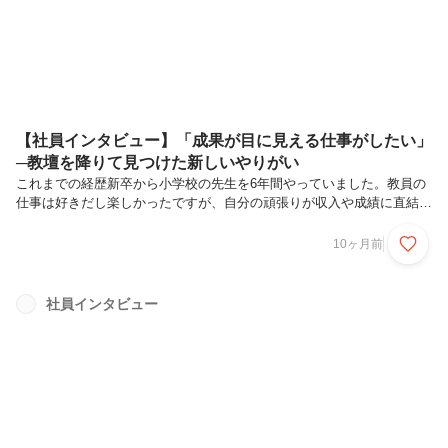
た。イン...
【社員インタビュー】「成果が目に見える仕事がしたい」
─教壇を降りて見つけた新しいやりがい
これまでの経歴新卒から小学校の先生を6年間やっていました。教員の
仕事は好きだし楽しかったですが、自分の頑張りが収入や成績に直結す
る、目に見える仕事をしてみたいと考えるようになり転職を決めまし
た。成果が見える、未経験OKの募集が多い営業職にチャレンジしたと
10ヶ月前
いう感じです。入社を決めた理由働き方ですね、勤務時間が13時〜19
時という部分は教員とは対照的すぎました。これまでは7時頃には学校
に入り、退勤できるのは20時をすぎることも珍しくなかったので、得
社員インタビュー
られるやりがいは大きいものの代償も大きいですよね。私服通勤や休憩
を自分のタイミングで取れるなど、自由な社風にも魅力を感じました。
未経験ではありまし...