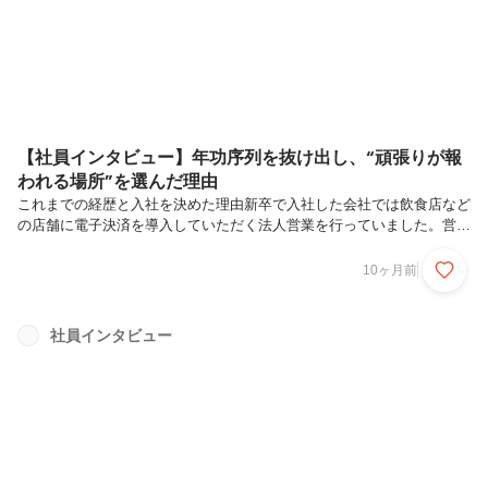
押しとなり、この会社で頑張ってみようと入社を決めました。入社して
から言われたのです...
【社員インタビュー】年功序列を抜け出し、“頑張りが報
われる場所”を選んだ理由
これまでの経歴と入社を決めた理由新卒で入社した会社では飲食店など
の店舗に電子決済を導入していただく法人営業を行っていました。営業
のインセンティブが明確でなかったことと、組織が大き過ぎて裁量のあ
る役職につくには時間がかかることを理由に転職を考えるようになりま
10ヶ月前
した。未経験でも活躍できる環境と待遇がしっかりしている会社を探し
てクルマテラスを見つけました。いくつか内定をいただいた会社の中
で、年功序列ではなく営業として結果を出せば重要なポストにつける、
社員インタビュー
面接官の人が良かったこと、当時大阪に住んでいたので環境を変えられ
ることが決め手になり、クルマテラスで頑張ってみようと入社を決めま
した。実際に働いて感...