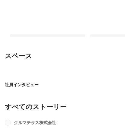
スペース
【転職フェア】5/9マイナビ転職フェア
【社員インタビュー】
へ出展｜“直接会う”からこそ伝わる会
等」─新人でも最前線
社員インタビュー
社の魅力
人生が変わった
最新順で表示
最新順で表示
すべてのストーリー
クルマテラス株式会社