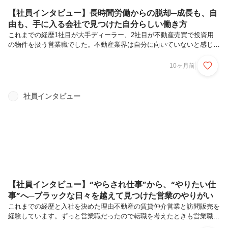
【社員インタビュー】長時間労働からの脱却─成長も、自
由も、手に入る会社で見つけた自分らしい働き方
これまでの経歴1社目が大手ディーラー、2社目が不動産売買で投資用
の物件を扱う営業職でした。不動産業界は自分に向いていないと感じ、
元々経験がある車関係で転職しようとにしようと思いました。営業職を
やりたいという気持ちがあったので新車か中古車か、という感じで迷っ
10ヶ月前
ていましたね。当時ちょうどコロナ禍で新車が売れない時期だったこ
と、中古車市場が伸びていることから中古車業界を選びました。入社を
決めた理由クルマテラスの福岡南支店立ち上げにおける求人募集をみて
社員インタビュー
「良い経験になる」と興味を持ちました。他の会社もたくさん見ていま
したが、一からやれること、自分の力になるし何より面白そうだと思っ
たので入社を決めまし...
【社員インタビュー】“やらされ仕事”から、“やりたい仕
事”へ─ブラックな日々を越えて見つけた営業のやりがい
これまでの経歴と入社を決めた理由不動産の賃貸仲介営業と訪問販売を
経験しています。ずっと営業職だったので転職を考えたときも営業職が
できる会社を中心に探していました。不動産のときが本当にブラックと