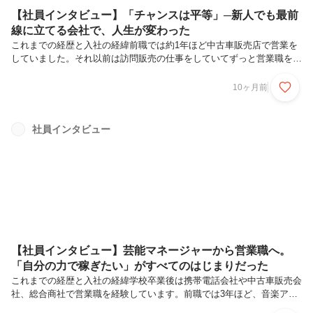
【社員インタビュー】「チャンスは平等」─新人でも最前
線に立てる会社で、人生が変わった
これまでの経歴と入社の経緯前職では約1年ほど中古車販売店で営業を
していました。それ以前は訪問販売の仕事をしていてずっと営業職をや
っています。当時はそこまで真剣に転職を考えていたわけではなかった
んですけど、中古車業界の採用状況や市場価値を知るために、たまに求
10ヶ月前
人媒体を見ることはあって。そこでクルマテラスの募集要項を見たとき
に「こんなに条件が良い会社あるわけないだろう」と興味を持ちまし
た。同業界にいるからこそ、就業時間も給与面も待遇も含めて「書いて
社員インタビュー
ある内容は本当かな」「あり得ない」と。一度話を聞いてみたいと考え
面接に伺ったのがきっかけです。実際に話を聞いてみて、募集内容が本
当だとわかりました。...
【社員インタビュー】芸能マネージャーから営業職へ。
「自分の力で稼ぎたい」がすべてのはじまりだった
これまでの経歴と入社の経緯学校卒業後は携帯電話会社や中古車販売会
社、総合商社で営業職を経験しています。前職では3年ほど、音楽アー
ティストの芸能事務所でマネージャー職をやっていました。担当アーテ