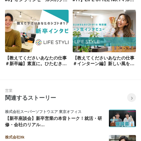
集団を牽引！事業開発支援グル
プレーヤー登場！グローバル
ープマネージャー
SaaS・マーケティングディレ
クター
【教えてくださいあなたの仕事
【教えてくださいあなたの仕事
＃新卒編】素直に。ひたむき
＃インターン編】新しい風を吹
に。入社1年、セールスの想い
き込む。大学1年生・絶賛挑戦
を聞いてみた！新卒インタビュ
中のインターン生にインタビュ
ー②
ー。
営業
関連するストーリー
株式会社スーパーソフトウエア 東京オフィス
【新卒座談会】新卒営業の本音トーク！就活・研
修・会社のリアル…
株式会社itk