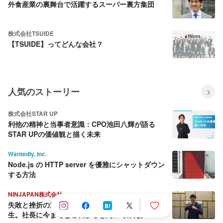
外食産業の裏舞台で活躍するスーパー裏方集団
株式会社TSUIDE
【TSUIDE】ってどんな会社？
人気のストーリー
株式会社STAR UP
利他の精神と当事者意識：CPO池田八輝が語る
STAR UPの価値観と描く未来
Wantedly, Inc.
Node.js の HTTP server を優雅にシャットダウン
する方法
NINJAPAN株式会社
失敗と挫折の連続から這い上がり続ける壮絶な人
生。社長に今までとこれからを聞いてみた。