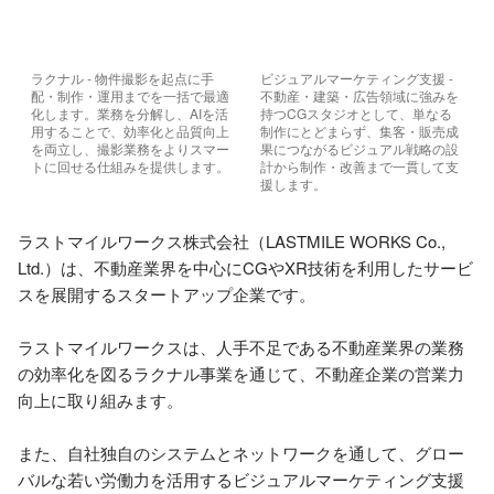
ラクナル - 物件撮影を起点に手
ビジュアルマーケティング支援 - 
配・制作・運用までを一括で最適
不動産・建築・広告領域に強みを
化します。業務を分解し、AIを活
持つCGスタジオとして、単なる
用することで、効率化と品質向上
制作にとどまらず、集客・販売成
を両立し、撮影業務をよりスマー
果につながるビジュアル戦略の設
トに回せる仕組みを提供します。
計から制作・改善まで一貫して支
援します。
ラストマイルワークス株式会社（LASTMILE WORKS Co., 
Ltd.）は、不動産業界を中心にCGやXR技術を利用したサービ
スを展開するスタートアップ企業です。

ラストマイルワークスは、人手不足である不動産業界の業務
の効率化を図るラクナル事業を通じて、不動産企業の営業力
向上に取り組みます。

また、自社独自のシステムとネットワークを通して、グロー
バルな若い労働力を活用するビジュアルマーケティング支援