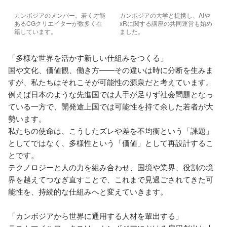
カンボジアのメンバー。若く才能
カンボジアの大学と提携し、AIや
あるCGクリエイターが数多く在
xRに関する講座の共同運営も始め
籍しています。
ました。
「多様な世界を活かす新しい仕組みをつくる」

国や文化、価値観、働き方――その違いは時に分断を生みま
すが、私たちはそれこそが可能性の源泉だと考えています。

例えば日本のような先進国では人手が足りず社会問題となっ
ている一方で、開発途上国では可能性を持て余した若者が大
勢います。

私たちの使命は、こうしたズレや差を不均衡という「課題」
としてではなく、多様性という「価値」として再設計するこ
とです。

テクノロジーと人の力を組み合わせ、国境や業界、役割の境
界を越えてつなぎ直すことで、これまで見過ごされてきた可
能性を、持続的な仕組みへと変えていきます。

「カンボジアから世界に通用する人材を輩出する」
