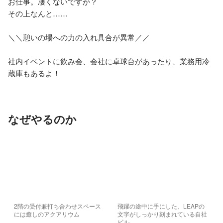
お仕事。凄くないですか？

その上なんと……

＼＼憩いの場への力の入れ具合が異常／／

社内イベントに飲み会、会社に卓球台があったり、業務用冷
なぜやるのか
2階の受付兼打ち合わせスペース
飛躍の途中に手にした、LEAPの
には癒しのアクアリウム
文字がしっかり刻まれている自社
ビル