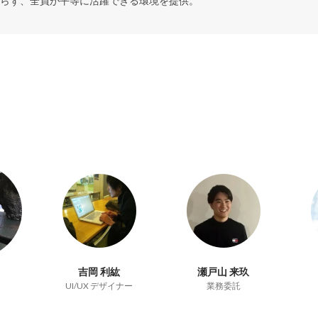
らず、全員が平等に活躍できる環境を提供。
吉岡 利紘
瀬戸山 来玖
UI/UX デザイナー
業務委託