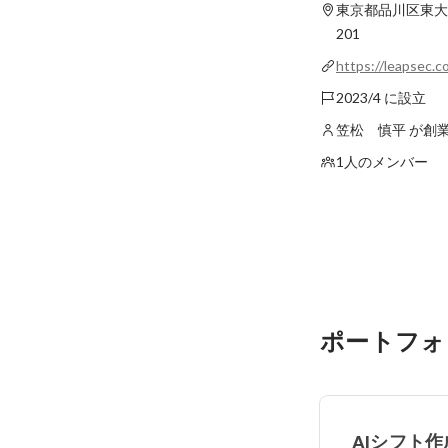
東京都品川区東大井
201
https://leapsec.co
2023/4 に設立
笠松 慎平 が創
1人のメンバー
ポートフォ
AIシフト