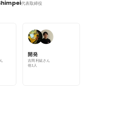
Shimpei
代表取締役
開発
さん
吉岡 利紘さん
他1人