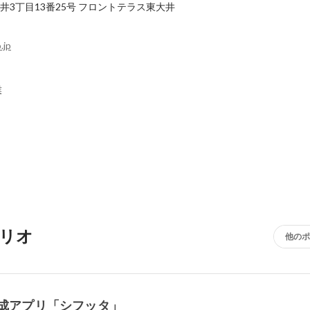
3丁目13番25号
フロントテラス東大井
.jp
業
リオ
他のポ
作成アプリ「シフッタ」