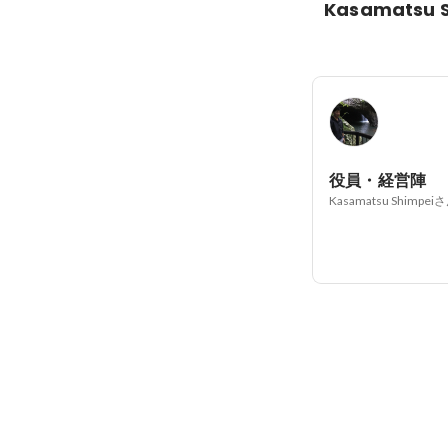
Kasamatsu 
役員・経営陣
Kasamatsu Shimpei