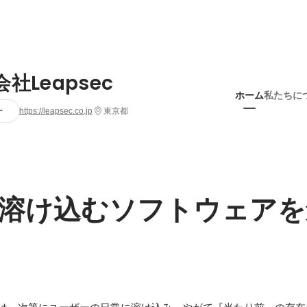
社Leapsec
ホーム
私たちに
ー
https://leapsec.co.jp
東京都
溶け込むソフトウェアを