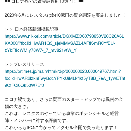
■■ コロナ禍での資金調達約10億円！ ■■

2020年6月にレスタスは約10億円の資金調達を実施しました！

https://www.nikkei.com/article/DGXMZO60793850V20C20A6L
KA000/?fbclid=IwAR1Q3_sjeMMvSAZL4AFfK-mR0YfBU-
zYbFficWMIy78W7-_7_mv821vtW_Y
https://prtimes.jp/main/html/rd/p/000000023.000049767.html?
fbclid=IwAR2lzknFwyBdcYPYkUiMLkflkf5yT8B_7eA_1ywETht
9CfFCi6Qk50W7Ef0
コロナ禍であり、さらに関西のスタートアップでは異例の金
額の大きさ。

これは、レスタスのやっている事業のポテンシャルと経営
陣・メンバーに対する評価です。

これからもIPOに向かってアクセル全開で突っ走ります！