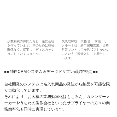
少数精鋭の仲間たちと一緒に会社
代表取締役　大脇 晋　 前職：リ
を作っています。そのために職種
クルート社　新卒採用営業。当時
関係なく、提案し、ディスカッシ
営業マンとして歴代10名しかいな
ョンしていくスタイル。
いという「殿堂入り」を果たして
います。
■■ 独自CRMシステム＆データドリブン×顧客視点 ■■

自社開発のシステムは名入れ商品の発注から納品を可能な限
り自動化しています。

それにより、お客様の業務効率化はもちろん、カレンダーメ
ーカーやうちわの製作会社といったサプライヤーの方々の業
務効率化も同時に実現しています。
