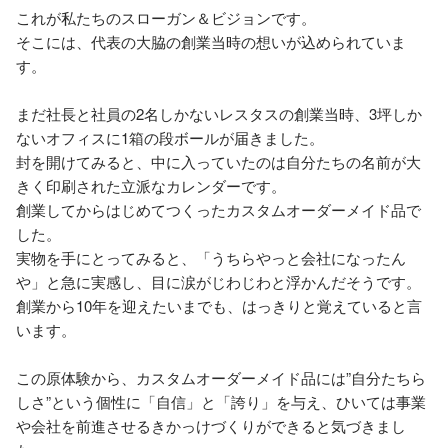
これが私たちのスローガン＆ビジョンです。

そこには、代表の大脇の創業当時の想いが込められていま
す。

まだ社長と社員の2名しかないレスタスの創業当時、3坪しか
ないオフィスに1箱の段ボールが届きました。

封を開けてみると、中に入っていたのは自分たちの名前が大
きく印刷された立派なカレンダーです。

創業してからはじめてつくったカスタムオーダーメイド品で
した。

実物を手にとってみると、「うちらやっと会社になったん
や」と急に実感し、目に涙がじわじわと浮かんだそうです。

創業から10年を迎えたいまでも、はっきりと覚えていると言
います。

この原体験から、カスタムオーダーメイド品には”自分たちら
しさ”という個性に「自信」と「誇り」を与え、ひいては事業
や会社を前進させるきかっけづくりができると気づきまし