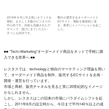
2019年８月に中之島にオフィスを
弊社が運営するオーダーメイド
移転、まさしく大阪のビジネスの
ECサイト。無駄を徹底的に省
中心街です。内装も洗練されたデ
き、業界にイノベーションを起こ
ザインで、遊びにきていただい
した。
方々にも好評です。
■■ “Tech×Marketing”オーダーメイド商品をネットで手軽に購
入できる世界へ ■■

レスタスでは、technologyと独自のマーケティング理論を用い
て、オーダーメイド商品を制作、販売するECサイトを企画・
開発・運営を行っています。

市場と商材、販売チャネルを見ると実に20世紀的なイメージ
かもしれません。

しかし、レスタスはこの旧来の市場にパラダイムシフトを起
こし、2011年6月の設立時から、今日まで平均140％以上の成