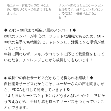
モニター（何枚でもOK）をはじ
メンバー間のコミュニケーション
め、環境づくりへの投資は惜しみ
も活発です。好きなエンタメにつ
ません。
いての話が一番盛り上がるか
も...？
◆ 20代～30代まで幅広い層のメンバー！◆

20代のメンバーが中心の、フラットな組織であるため、20～
30代の若手でも積極的にチャレンジし、活躍できる環境が整
っています。

年齢に関わらず、スキルやコミットに応じて裁量権をもって
いただき、チャレンジしながら成長してもらいます！

◆ 成長中の自社サービスだからこそ得られる経験！◆

自社開発サービスだからこそ、ユーザーさんの声を聞きなが
ら、PDCAを回して開発していきます🔄

「より良いサービスとするにはどうすればいいか？」 常にそ
う考えながら、手触り感を持ってサービスをつくっていくこ
とができます。
