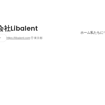
社Libalent
ホーム
私たちに
ー
https://libalent.com
東京都