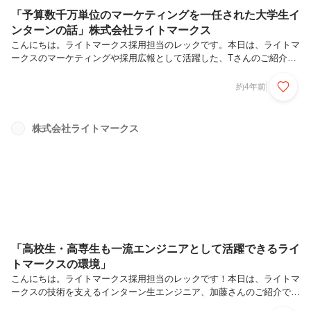
「予算数千万単位のマーケティングを一任された大学生イ
ンターンの話」株式会社ライトマークス
こんにちは。ライトマークス採用担当のレックです。本日は、ライトマ
ークスのマーケティングや採用広報として活躍した、Tさんのご紹介で
す！Tさんはインターン生という立場ながら、「VIPハイヤー配車」の
マーケティングを一任され、欠かせないポジションを担っていました。
約4年前
大学とライトマークスでのインターンを卒業し新卒で日系IT企業に入社
したTさんは、ライトマークスのインターン時代、どのような考えで仕
事に取り組んでいたのかインタビューしました！Tさん東京都生まれ。
株式会社ライトマークス
ライトマークスでのインターンでは、未経験ながら1年で数千万円の広
告運用を任されるなど、事業の成長に貢献。大学では社会起業家コンテ
ストの立ち上げ...
「高校生・高専生も一流エンジニアとして活躍できるライ
トマークスの環境」
こんにちは。ライトマークス採用担当のレックです！本日は、ライトマ
ークスの技術を支えるインターン生エンジニア、加藤さんのご紹介で
す！加藤さんは、豊田工業高等専門学校（以下、豊田高専）でコンピュ