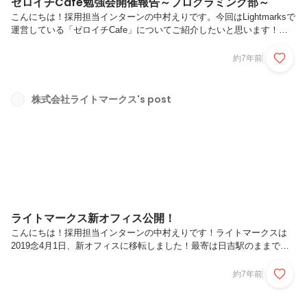
ゼロイチCafe勉強会開催報告～プログラミング部～
こんにちは！採用担当インターンの中村えりです。今回はLightmarksで
運営している「ゼロイチCafe」についてご紹介したいと思います！ゼ
ロイチCafeとは自由に「勉強会」を開ける場所を提供する事業です。
以前、新オフィス紹介のフィードを掲載しましたが、そのオフィスでだ
約7年前
いたい週に2回ほどのペースで勉強会が行われています。カフェ風の空
間でとってもおしゃれなんです！新オフィスに移転してから約2か月が
経ちましたが、これまでプログラミングやコンサルティングの勉強会な
株式会社ライトマークス's post
ど、様々なテーマの勉強会が開催されました。その中でもいくつかの勉
強会をピックアップして、どのような内容であったか、どんな雰囲気な
のか...
ライトマークス新オフィス公開！
こんにちは！採用担当インターンの中村えりです！ライトマークスは
2019念4月1日、新オフィスに移転しました！最寄は日吉駅のままです
が、徒歩1分の場所になりました。日吉駅から普通部通りを直進すると
到着！近い！インターン生としては通勤が楽になってとっても嬉しいで
約7年前
す（笑）嬉しいのは場所が近くなったことだけではありません。以前よ
りオフィスは広くなって、リフォームもしたので内装や設備がとっても