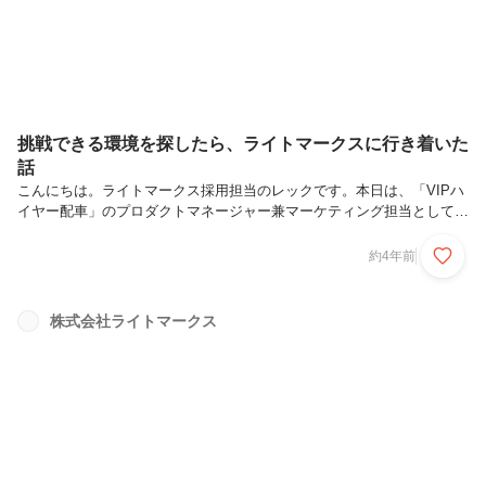
挑戦できる環境を探したら、ライトマークスに行き着いた
話
こんにちは。ライトマークス採用担当のレックです。本日は、「VIPハ
イヤー配車」のプロダクトマネージャー兼マーケティング担当として活
躍している江崎 善之さんに話を聞きました。DeNAや韓国の上場企業で
の経験を、どのようにライトマークスで活かしているのかインタビュー
約4年前
しました！江崎 善之 さん福岡県出身。大学から上京しDeNAに入社。
韓国の上場企業を経て、ライトマークスではプロダクトマネージャー兼
マーケティング担当として活躍中。趣味はラーメン巡りとフットサル。
株式会社ライトマークス
仕事のモットーは「常に挑戦」20代から変わらない思いです。大学時
代にアントレプレナーシップ（起業）の授業を受けていたり、アルバイ
トから入...