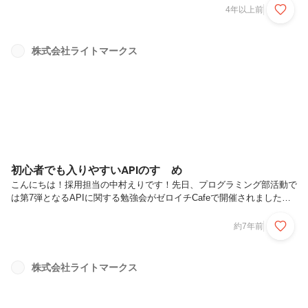
ーターサイエンスを学んでいます。2021年、3年生（17歳）の段階でラ
4年以上前
イトマークスにインターンとして参画し、エンジニアとして活躍してい
ます。その実力はCTO堀江も「社会人エンジニアと比較しても遜色な
い、むしろそれ以上のバリューを出してくれている」と評価するほどで
株式会社ライトマークス
す。愛知県在住でありながら、ライトマークス（東京都渋谷）とのリモ
ートワークをどのようにしてパフォーマンスを発揮しているのか、その
秘密に迫ります...
初心者でも入りやすいAPIのすゝめ
こんにちは！採用担当の中村えりです！先日、プログラミング部活動で
は第7弾となるAPIに関する勉強会がゼロイチCafeで開催されました。
（ゼロイチCafeって何？と思ったあなた。こちらの記事を読んでみて
ください！）
約7年前
https://www.wantedly.com/companies/lightmarks/post_articles/165730
今回開催された勉強会「APIを使った開発」についてご紹介したいと思
います！エンジニアでない私もこの勉強会に参加したのですが、とって
株式会社ライトマークス
も勉強になり、楽しみながら学べました！まずAPIとは？これはアプリ
ケーション間でのデータのやり取りを行う方法です。企業が...