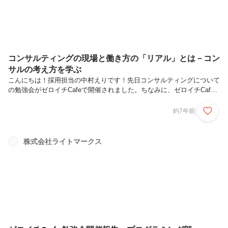
コンサルティングの現場と働き方の「リアル」とは－コン
サルの考え方を学ぶ
こんにちは！採用担当の中村えりです！先日コンサルティングについて
の勉強会がゼロイチCafeで開催されました。ちなみに、ゼロイチCafe
って何？と思ったあなた。こちらの記事を読んでみてください！今回開
催された勉強会「コンサルティング入門その2－コンサルの考え方を体
約7年前
験しよう－」についてご紹介したいと思います！講師の上田さんは、慶
應義塾大学卒業後、新卒で外資系コンサルティングファームへ入社、大
企業における新規事業開発や事業統合、物流改革、営業マーケティング
株式会社ライトマークス
など幅広いプロジェクトに従事している方です。現在は独立して個人コ
ンサルとして複数企業の経営企画などを実施しています。まずはじめに
コンサルにつ...