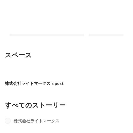
スペース
挑戦できる環境を探したら、ライトマ
「予算数千万単位のマ
ークスに行き着いた話
一任された大学生イン
株式会社ライトマークス's post
式会社ライトマークス
最新順で表示
最新順で表示
すべてのストーリー
株式会社ライトマークス