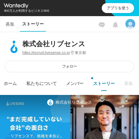
アプリを使う
400万人が利用するビジネスSNS
ストーリー
募集
株式会社リブセンス
https://recruit.livesense.co.jp
東京都
フォロー
ホーム
私たちについて
メンバー
ストーリー
募集
株式会社リブセンス