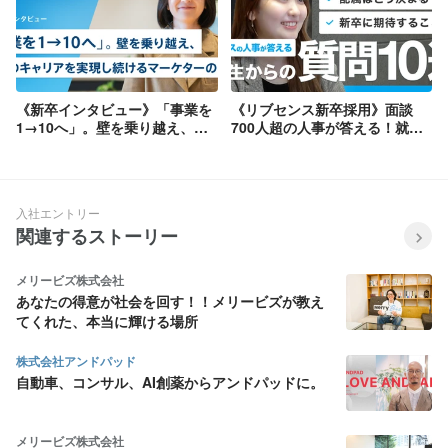
《新卒インタビュー》「事業を
《リブセンス新卒採用》面談
1→10へ」。壁を乗り越え、理
700人超の人事が答える！就活
想のキャリアを実現し続けるマ
生からの質問10選
ーケターの5年間。
入社エントリー
関連するストーリー
メリービズ株式会社
あなたの得意が社会を回す！！メリービズが教え
てくれた、本当に輝ける場所
株式会社アンドパッド
自動車、コンサル、AI創薬からアンドパッドに。
メリービズ株式会社