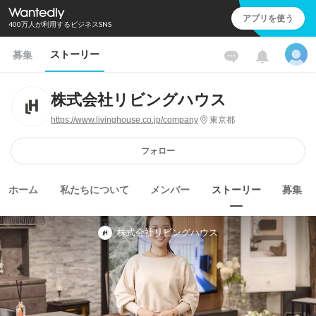
アプリを使う
400万人が利用するビジネスSNS
ストーリー
募集
株式会社リビングハウス
https://www.livinghouse.co.jp/company
東京都
フォロー
ホーム
私たちについて
メンバー
ストーリー
募集
株式会社リビングハウス