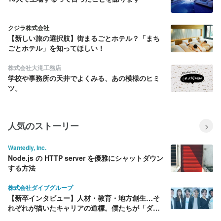
クジラ株式会社
【新しい旅の選択肢】街まるごとホテル？「まち
ごとホテル」を知ってほしい！
株式会社大滝工務店
学校や事務所の天井でよくみる、あの模様のヒミ
ツ。
人気のストーリー
Wantedly, Inc.
Node.js の HTTP server を優雅にシャットダウン
する方法
株式会社ダイブグループ
【新卒インタビュー】人材・教育・地方創生…そ
れぞれが描いたキャリアの道標。僕たちが「ダイ
ブ」を選んだ理由