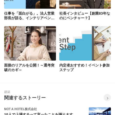
仕事を「面白がる」。法人営業
社長インタビュー【創業83年な
部長が語る、インテリアベンチ
のにベンチャー？】
ャーでの仕事とは？
面接のリアルを公開！～選考突
内定者おすすめ！イベント参加
破のカギ～
ステップ
建築
関連するストーリー
NOT A HOTEL株式会社
10人で上場するって言ったことを謝ります