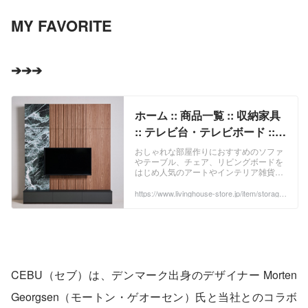
MY FAVORITE 
➔➔➔ 
ホーム :: 商品一覧 :: 収納家具
:: テレビ台・テレビボード ::
CEBU（セブ）テレビボード
おしゃれな部屋作りにおすすめのソファ
やテーブル、チェア、リビングボードを
（Col-01）
はじめ人気のアートやインテリア雑貨な
ども豊富に品揃え。分割金利手数料30回
まで無料。家具・インテリアの通販なら
https://www.livinghouse-store.jp/item/storage/
tv-board/2100001504885/?srsltid=AfmBOopH
LIVING HOUSE.（リビングハウス）オン
CShHeBupS0DnxpxjSVxW5thzulYNI7guKKa
ラインストア。
xxk0PbPMjzZfM
CEBU（セブ）は、デンマーク出身のデザイナー Morten 
Georgsen（モートン・ゲオーセン）氏と当社とのコラボ