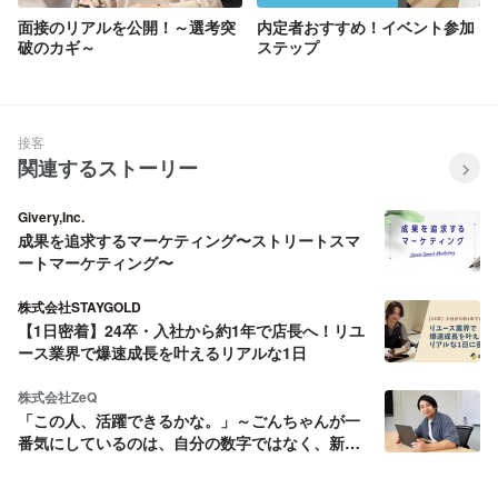
面接のリアルを公開！～選考突
内定者おすすめ！イベント参加
破のカギ～
ステップ
接客
関連するストーリー
Givery,Inc.
成果を追求するマーケティング〜ストリートスマ
ートマーケティング〜
株式会社STAYGOLD
【1日密着】24卒・入社から約1年で店長へ！リユ
ース業界で爆速成長を叶えるリアルな1日
株式会社ZeQ
「この人、活躍できるかな。」～ごんちゃんが一
番気にしているのは、自分の数字ではなく、新し
く入る仲間のことでした～