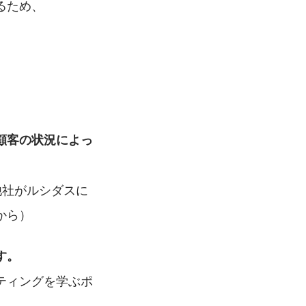
るため、
顧客の状況によっ
他社がルシダスに
から）
す。
ティングを学ぶポ