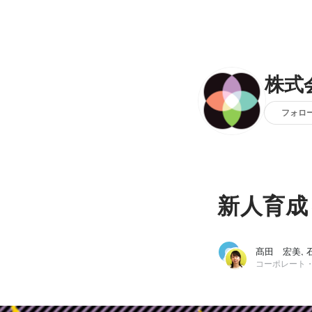
株式
フォロ
新人育成
髙田 宏美, 