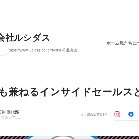
会社ルシダス
ホーム
私たちに
ー
https://www.lucidas.co.jp/recruit
北海道
も兼ねるインサイドセールス
石神 嘉代郎
on
2022/01/14
コーポレート・スタッフ, その他