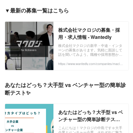
▼最新の募集一覧はこちら
株式会社マクロジの募集・採
用・求人情報 - Wantedly
株式会社マクロジの新卒・中途・インタ
ーンの募集があります。気軽に面談して
話を聞いてみよう。職種や採用形態から
あなたにあった募集を見つけることがで
きます。募集では「どんなことをやるの
https://www.wantedly.com/companies/maclog
i/projects
か」はもちろん、「なぜやるのか」「ど
うやるのか」や実際に一緒に働くメンバ
ーについて知ることができます。
あなたはどっち？大手型 vs ベンチャー型の簡単診
断テスト✨
あなたはどっち？大手型 vs ベ
ンチャー型の簡単診断テスト✨
| 応募対策
こんにちは！マクロジの中島です☺大手
企業とベンチャー企業、それぞれに魅力