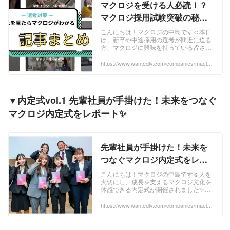
マクロジを受ける人必読！？
マクロジ採用試験突破の秘訣
を大公開✨ | 応募対策
こんにちは！マクロジの中島です☺本日
は、新卒や中途採用の選考が間近に迫る
方、マクロジに興味を持っている皆さん
にぜひご覧いただきたい記事をご紹介し
ます✨※2024年9月に更新した内容です！
https://www.wantedly.com/companies/maclog
i/post_articles/890038
マクロジ...
▼内定式vol.1 先輩社員が手掛けた！未来をつなぐ
マクロジ内定式をレポート✨
先輩社員が手掛けた！未来を
つなぐマクロジ内定式をレポ
ート✨ | 最新ニュース
こんにちは！マクロジの中島です☺人を
大切にし、成長を支えるマクロジ文化を
体感できる内定式が開催されました✨マ
クロジでは、内定式を単なる形式的なイ
ベントではなく、仲間との出会いと自分
https://www.wantedly.com/companies/maclog
i/post_articles/929236
の未来を考える...