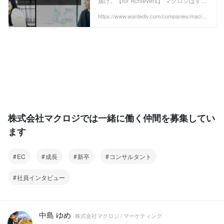
届け。【for Achievers】 マクロジはすべ
ての「Achievers」を応援しています。
Achieversとは、これから"なにかを成し
https://www.wantedly.com/companies/maclog
i/stories
遂げたい"人たちを指します。 お取引い
ただいているクライアント、マクロジで
働いているメンバーなど、企業に関わる
全ての方々にそれぞれのビジョンや目標
があります。 ...
株式会社マクロジでは一緒に働く仲間を募集してい
ます
EC
成長
新卒
コンサルタント
社員インタビュー
中島 ゆめ
株式会社マクロジ / マーケティング