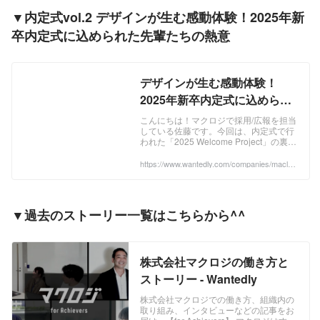
▼内定式vol.2 デザインが生む感動体験！2025年新
卒内定式に込められた先輩たちの熱意
デザインが生む感動体験！
2025年新卒内定式に込められ
た先輩たちの熱意～ 内定式
こんにちは！マクロジで採用/広報を担当
している佐藤です。今回は、内定式で行
vol.2 | 最新ニュース
われた「2025 Welcome Project」の裏側
に迫りたいと思います😊内定式は仲間と
の出会い、そして自分の未来を...
https://www.wantedly.com/companies/maclog
i/post_articles/930822
▼過去のストーリー一覧はこちらから^^
株式会社マクロジの働き方と
ストーリー - Wantedly
株式会社マクロジでの働き方、組織内の
取り組み、インタビューなどの記事をお