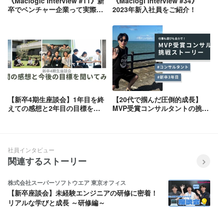
《Maclogic Interview #11》新
《Maclogi Interview #34》
卒でベンチャー企業って実際ど
2023年新入社員をご紹介！
うなの？入社2年目が語るベン
チャー企業のメリットデメリッ
ト
【新卒4期生座談会】1年目を終
【20代で掴んだ圧倒的成長】
えての感想と2年目の目標を聞
MVP受賞コンサルタントの挑戦
いてみた！
ストーリー✨
社員インタビュー
関連するストーリー
株式会社スーパーソフトウエア 東京オフィス
【新卒座談会】未経験エンジニアの研修に密着！
リアルな学びと成長 ～研修編～