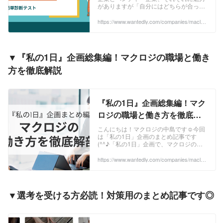
がありますが「自分にはどちらが合って
いるんだろう、、、」と悩む学生も多い
のではないでしょうか？今回の企画で
https://www.wantedly.com/companies/maclog
i/post_articles/940969
は、あなたの働き...
▼『私の1日』企画総集編！マクロジの職場と働き
方を徹底解説
『私の1日』企画総集編！マク
ロジの職場と働き方を徹底解
剖✨ | マクロジ社員の1日
こんにちは！マクロジの中島です☺今回
は「私の1日」企画のまとめ記事です
(^^♪「私の1日」企画で、マクロジの各
職種がどんな一日を過ごしているのか、
実際の業務内容や働く姿をリアルに紹介
https://www.wantedly.com/companies/maclog
i/post_articles/935447
しています✨...
▼選考を受ける方必読！対策用のまとめ記事です◎