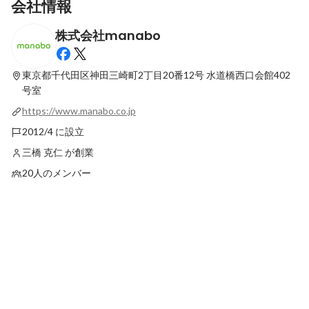
会社情報
株式会社manabo
【manaboで働く人Vol.5】インターンとし
【manaboで働く人V
て私がmanaboで主体的に活躍できる理由
に関わる機会を探求し
生の僕が業務幅を広げ
東京都千代田区神田三崎町2丁目20番12号
水道橋西口会館402
最新順で表示
最新順で表示
号室
https://www.manabo.co.jp
2012/4 に設立
三橋 克仁 が創業
20人のメンバー