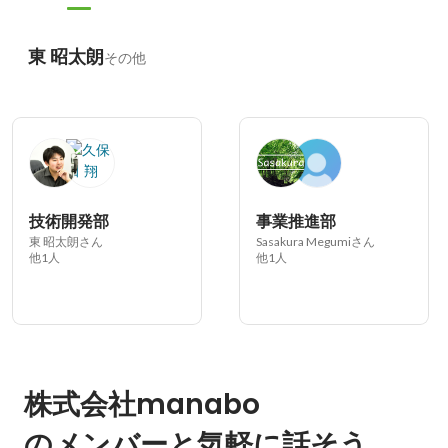
東 昭太朗
その他
技術開発部
事業推進部
東 昭太朗さん
Sasakura Megumiさん
他1人
他1人
株式会社manabo
のメンバーと気軽に話そう