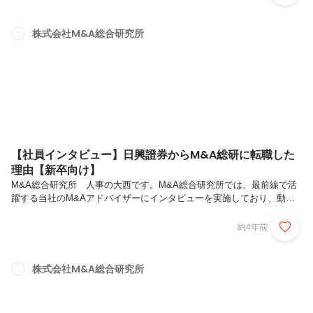
は動画の内容を紹介しておりますので、ぜひご覧ください！本日は企業
情報第3部で主任を務める加藤さんにインタビューをさせて頂きまし
た。総合商社にて海外向けの業務をメインにスケールの大きな仕事をこ
株式会社M&A総合研究所
なしていた加藤さんが、なぜM＆A仲介業に転職を決意したのか、M＆
A総合研究所への転職を決意した理由、現在の業務についてなど詳しく
お話を伺います。加...
【社員インタビュー】日興證券からM&A総研に転職した
理由【新卒向け】
M&A総合研究所 人事の大西です。M&A総合研究所では、最前線で活
躍する当社のM&Aアドバイザーにインタビューを実施しており、動画
を公開しております。動画の中ではM&A総合研究所でのやりがいや、
入社を決めた理由について解説をしてもらっています。こちらの記事で
約4年前
は動画の内容を紹介しておりますので、ぜひご覧ください！本日は他業
種からM＆A総合研究所にご転職をされた中本さんにお話を伺いたいと
思います。財務や人事を通じて様々な企業の課題を解決してきた中本さ
株式会社M&A総合研究所
んが、なぜM＆A仲介業に転職を決意したのか、M＆A総合研究所への
転職を決意した理由、現在の業務についてなど詳しくお話を伺います。
中本聡 企業情報...