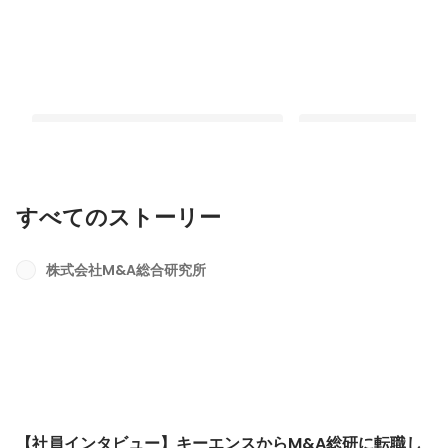
すべてのストーリー
【社員インタビュー】キーエンスから
【社員インタビュー】丸
M&A総研に転職した理由【新卒向け】
研に転職した理由【新
株式会社M&A総合研究所
最新順で表示
最新順で表示
【社員インタビュー】キーエンスからM&A総研に転職し