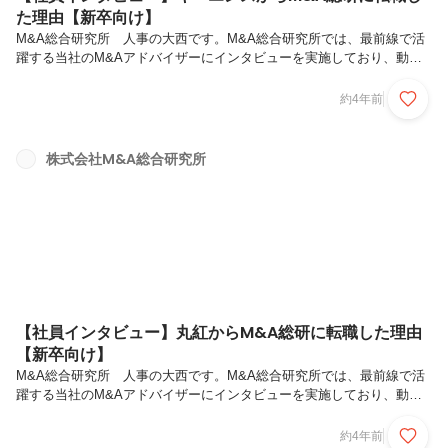
た理由【新卒向け】
M&A総合研究所 人事の大西です。M&A総合研究所では、最前線で活
躍する当社のM&Aアドバイザーにインタビューを実施しており、動画
を公開しております。動画の中ではM&A総合研究所でのやりがいや、
入社を決めた理由について解説をしてもらっています。こちらの記事で
約4年前
は動画の内容を紹介しておりますので、ぜひご覧ください！本日は、キ
ーエンスさんからM＆A総合研究所にご転職をされた依田さんに色々お
話を伺っていきたいと思います。営業マンとして、体力的・精神的に厳
株式会社M&A総合研究所
しいながらもやりがいを感じていた依田さんが、なぜM＆A仲介業に転
職を決意したのか、M＆A総合研究所への転職を決意した理由、現在の
業務についてなど...
【社員インタビュー】丸紅からM&A総研に転職した理由
【新卒向け】
M&A総合研究所 人事の大西です。M&A総合研究所では、最前線で活
躍する当社のM&Aアドバイザーにインタビューを実施しており、動画
を公開しております。動画の中ではM&A総合研究所でのやりがいや、
入社を決めた理由について解説をしてもらっています。こちらの記事で
約4年前