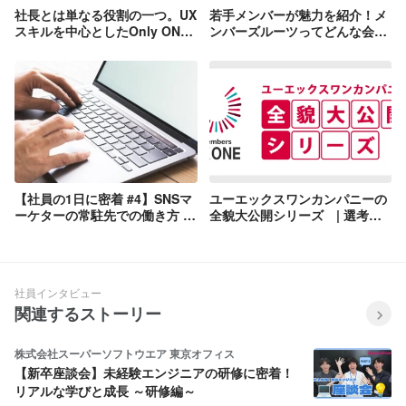
社長とは単なる役割の一つ。UX
若手メンバーが魅力を紹介！メ
スキルを中心としたOnly ONE
ンバーズルーツってどんな会
なクリエイター集団に ～舟山智
社？
裕｜UX ONEなひと
【社員の1日に密着 #4】SNSマ
ユーエックスワンカンパニーの
ーケターの常駐先での働き方 ～
全貌大公開シリーズ | 選考フ
リモート業務編～
ロー編 |
社員インタビュー
関連するストーリー
株式会社スーパーソフトウエア 東京オフィス
【新卒座談会】未経験エンジニアの研修に密着！
リアルな学びと成長 ～研修編～