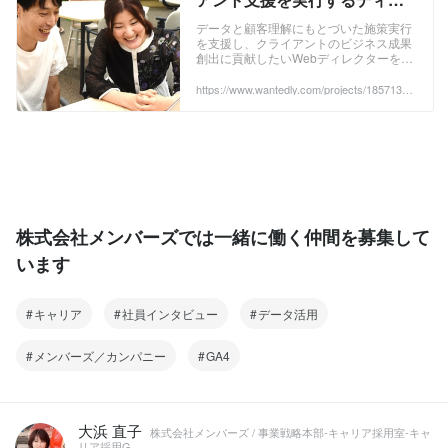
クター募集 - 株式会社メンバー
データと顧客理解にもとづいた施策実行
を支援し、クライアントのビジネス成果
ズのWebディレクターの採用 -
創出に貢献したいWebディレクターを募
Wantedly
集します。 グロースアナリテ...
https://www.wantedly.com/projects/1857138?
post_id=946668&post_location=in_content
株式会社メンバーズでは一緒に働く仲間を募集して
います
キャリア
社員インタビュー
データ活用
メンバーズ／カンパニー
GA4
大浜 直子
株式会社メンバーズ / 事業戦略本部-キャリア採用室-キャ
リア採用G