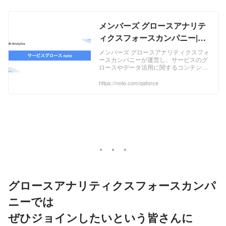
メンバーズ グロースアナリテ
ィクスフォースカンパニー|サ
ービスグロースnote｜note
メンバーズ グロースアナリティクスフォ
ースカンパニーが運営し、サービスのグ
ロースやデータ活用に関するコンテンツ
をお届けします！｜公式サイト
https://gaforce.members.co.jp/
https://note.com/gaforce
グロースアナリティクスフォースカンパ
ニーでは
ぜひジョインしたいという皆さんに