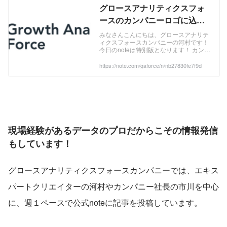
グロースアナリティクスフォ
ースのカンパニーロゴに込め
た想い｜メンバーズ グロース
みなさんこんにちは、グロースアナリテ
ィクスフォースカンパニーの河村です！
アナリティクスフォースカン
今日のnoteは特別版となります！ カンパ
パニー|サービスグロースnote
ニーを立ち上げてから6ヶ月がたちまし
て、カンパニーロゴができ、カンパニー
https://note.com/gaforce/n/nb27830fe7f9d
サイトができ、わーい完成した🙌と思っ
て満足しておりました。 今回はカンパニ
ーロゴについて熱く語ります！ カンパニ
ーロゴには、私たちの想いがたっぷりと
込められているので、ロゴに秘めた意味
やデザインのポイントについてご紹介い
たします！ カンパニーのロゴ ロゴのデ
ザイン - 色と形に込めた想い 色のこだわ
現場経験があるデータのプロだからこその情報発信
り 私たちが選んだメイ
もしています！
グロースアナリティクスフォースカンパニーでは、エキス
パートクリエイターの河村やカンパニー社長の市川を中心
に、週１ペースで公式noteに記事を投稿しています。