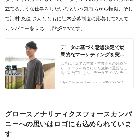
立てるような仕事をしたいなという気持ちから転職、そし
て河村 悠佳 さんとともに社内公募制度に応募して2人で
カンパニーを立ち上げたStoryです。
データに基づく意思決定で効
果的なマーケティングを実
現。成果を出し続けることが
広告代理店での営業・営業企画の経験か
ら、データをもとにした施策の重要性に
カンパニーの存在意義です。
気づいた市川さん。データアドベンチャ
｜メンバーズBLOG
ーカンパニーでデータアナリストとして
活躍した後、より多くのお客さまの役に
https://blog-members.com/n/n3063227e413a
#6e7c1679-4f92-426d-97a3-7c52ecd785f2
立ちたいとの思いから、データを通した
ユーザー行動の理解とマーケティング施
策を推進するグロースアナリティクスフ
ォースカンパニーを設立しました。市川
さんのこれまでの経歴やカンパニー立ち
上げの経緯について聞きました。 ...
グロースアナリティクスフォースカンパ
ニーへの思いはロゴにも込められていま
す