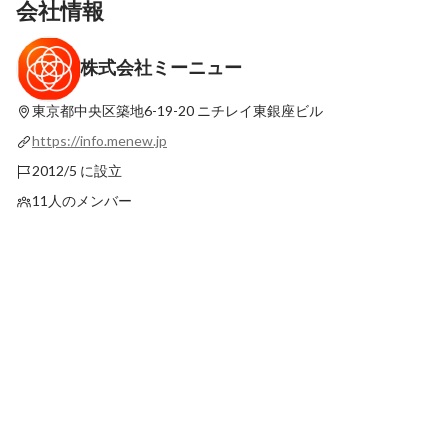
会社情報
株式会社ミーニュー
【社員インタビュー】子供が生まれて時間
【社員インタビュー】
の大切さを実感。心理的安全性の高い会社
のが魅力。挑戦をよし
の雰囲気は最高/ソフトウェアエンジニア
い。CKO（Chief Kond
東京都中央区築地6-19-20
ニチレイ東銀座ビル
最新順で表示
最新順で表示
松岡省吾
械学習エンジニア 宮
https://info.menew.jp
2012/5 に設立
11人のメンバー