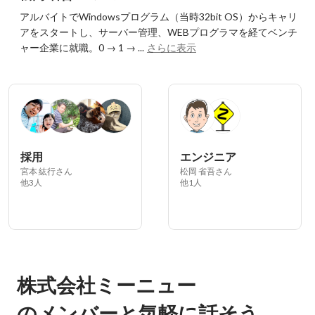
アルバイトでWindowsプログラム（当時32bit OS）からキャリ
アをスタートし、サーバー管理、WEBプログラマを経てベンチ
ャー企業に就職。0 → 1 → ...
さらに表示
採用
エンジニア
宮本 紘行さん
松岡 省吾さん
他3人
他1人
株式会社ミーニュー
のメンバーと気軽に話そう