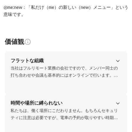
◎me:new：「私だけ（me）の新しい（new）メニュー」という
意味です。
価値観
フラットな組織
当社はフルリモート業務の会社ですので、メンバー同士の
打ち合わせや会議も基本的にはオンラインで行います。

実際に対面で話すのに比べてオンラインは少し話しづらい
ところがありますが、だからこそ「リスペクト（相手を理
解しようとする姿勢）」「オープン（信頼されるために信
時間や場所に縛られない
頼しようとする姿勢）」を大切にしています。

その結果、職位や年齢に関係なく話しやすい組織になるこ
私たちは、働く場所にこだわりません。もちろんセキュリ
とを目指しています。
ティに注意は必要ですが、電車の予約が取りやすい時期に
帰省し、何日かを業務の日に充てる。なんていう働き方を
しているメンバーもいます。
