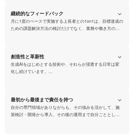
また推奨のコアタイムはありますが、お子さんの食事の準
継続的なフィードバック
備や送り迎えのために業務時間の中抜けを許可していま
す。家庭を第一に考えられる方の方が良いアプリが作れる
月に1度のペースで実施する上長者との1on1は、目標達成の
と考えています。
ための課題解決方法の検討だけでなく、業務や働き方の悩
みを共有する場としています。

成長だけでなく、環境改善のフィードバックになることを
目指しています。

創造性と革新性
昇給・賞与の評価においては、メンバー一人一人の成長に
繋がるために”Good"も”Bad＂もできるだけ丁寧にフィード
生成AIをはじめとする技術や、それらが浸透する日常は変
バック時間をとっています。
化し続けています。

新たな技術に目を光らせ、それを生活者様に提供する機能
に組み込むことでどんなワクワク感あるいは安心感を提供
できるか。または、それらの技術を組み合わせることで、
最初から最後まで責任を持つ
どんな新たな価値を創造できるかをメンバーで考えていま
す。
自分の専門領域がありながらも、その強みを活かして、施
策検討・開発から導入、その後の運用まで自分ごととして
携わっています。

人を憎まず仕組みで解決。１つのチームとなって助け合い