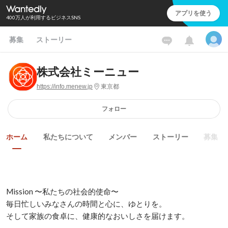
アプリを使う
400万人が利用するビジネスSNS
募集
ストーリー
株式会社ミーニュー
https://info.menew.jp
東京都
フォロー
ホーム
私たちについて
メンバー
ストーリー
募集
Mission 〜私たちの社会的使命〜

毎日忙しいみなさんの時間と心に、ゆとりを。

そして家族の食卓に、健康的なおいしさを届けます。
