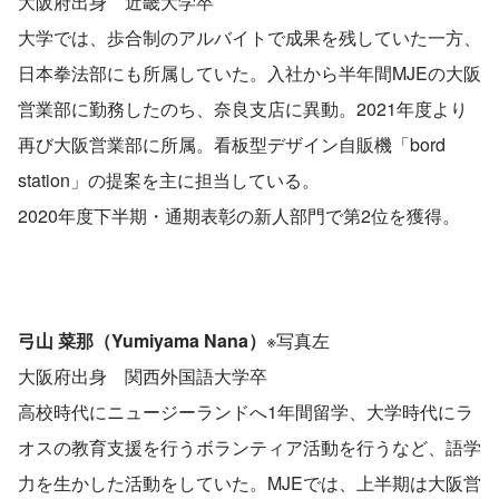
大阪府出身　近畿大学卒
大学では、歩合制のアルバイトで成果を残していた一方、
日本拳法部にも所属していた。入社から半年間MJEの大阪
営業部に勤務したのち、奈良支店に異動。2021年度より
再び大阪営業部に所属。看板型デザイン自販機「bord 
station」の提案を主に担当している。
2020年度下半期・通期表彰の新人部門で第2位を獲得。
弓山 菜那（Yumiyama Nana）
※写真左
大阪府出身　関西外国語大学卒
高校時代にニュージーランドへ1年間留学、大学時代にラ
オスの教育支援を行うボランティア活動を行うなど、語学
力を生かした活動をしていた。MJEでは、上半期は大阪営