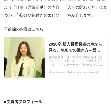
より「仕事（営業活動）の内容」「人との関わり方」にま
つわる心掛けや気付きのエピソードを紹介します。
▽前編の内容はこちら
2020卒 新人賞受賞者の声から
見る、MJEでの働き方～営業
活動編～ | 株式会社MJE
株式会社MJEは、今年で16期目を迎える
ベンチャー企業です。......この情報だけ
では、「ベンチャーって具体的にどんな
企業風土なのか？」「新卒入社後、具体
的にどのような業務をするのか？」等は
https://www.wantedly.com/companies/mjeinc/
post_articles/327693
当然わかりません。実際に日々働いてい
る社員の声があってようやく伝わるもの
です。 ...
■受賞者プロフィール