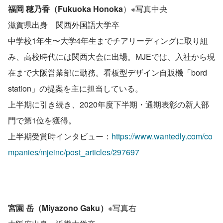
福岡 穂乃香（Fukuoka Honoka
）※写真中央
滋賀県出身　関西外国語大学卒
中学校1年生〜大学4年生までチアリーディングに取り組
み、高校時代には関西大会に出場。MJEでは、入社から現
在まで大阪営業部に勤務。看板型デザイン自販機「bord 
station」の提案を主に担当している。
上半期に引き続き、2020年度下半期・通期表彰の新人部
門で第1位を獲得。
上半期受賞時インタビュー：
https://www.wantedly.com/co
mpanies/mjeinc/post_articles/297697
宮園 岳（Miyazono Gaku）
※写真右