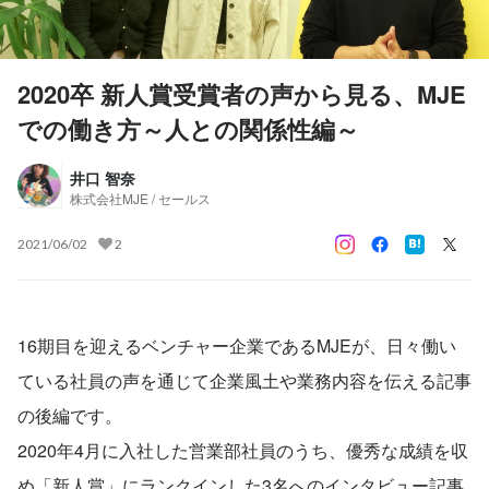
2020卒 新人賞受賞者の声から見る、MJE
での働き方～人との関係性編～
井口 智奈
株式会社MJE / セールス
2021/06/02
2
16期目を迎えるベンチャー企業であるMJEが、日々働い
ている社員の声を通じて企業風土や業務内容を伝える記事
の後編です。
2020年4月に入社した営業部社員のうち、優秀な成績を収
め「新人賞」にランクインした3名へのインタビュー記事