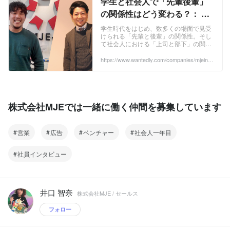
学生と社会人で「先輩後輩」
の関係性はどう変わる？： 営
業部の上司部下クロストー
学生時代をはじめ、数多くの場面で見受
けられる「先輩と後輩」の関係性。そし
ク！ | 株式会社MJE
て社会人における「上司と部下」の関係
性。この2つに違いはあるのでしょう
か？ 今回は、入社前からの先輩後輩同士
https://www.wantedly.com/companies/mjeinc/
post_articles/308893
で、現在お互いに第一線で活躍している
入社5年目と4年目の社員のクロストーク
をお届けします。 ■プロフィール ▲山田
優日（Yamada ...
株式会社MJEでは一緒に働く仲間を募集しています
営業
広告
ベンチャー
社会人一年目
社員インタビュー
井口 智奈
株式会社MJE / セールス
フォロー