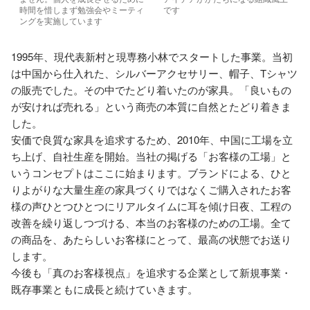
時間を惜しまず勉強会やミーティ
です
ングを実施しています
1995年、現代表新村と現専務小林でスタートした事業。当初
は中国から仕入れた、シルバーアクセサリー、帽子、Tシャツ
の販売でした。その中でたどり着いたのが家具。「良いもの
が安ければ売れる」という商売の本質に自然とたどり着きま
した。

安価で良質な家具を追求するため、2010年、中国に工場を立
ち上げ、自社生産を開始。当社の掲げる「お客様の工場」と
いうコンセプトはここに始まります。ブランドによる、ひと
りよがりな大量生産の家具づくりではなくご購入されたお客
様の声ひとつひとつにリアルタイムに耳を傾け日夜、工程の
改善を繰り返しつづける、本当のお客様のための工場。全て
の商品を、あたらしいお客様にとって、最高の状態でお送り
します。 

今後も「真のお客様視点」を追求する企業として新規事業・
既存事業ともに成長と続けていきます。