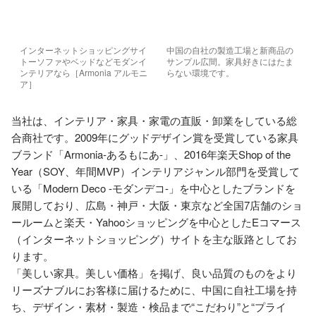
インターネットショッピングサイ
中国の自社の製造工場と新商品の
トーソファやベッドなどモダンイ
サンプル広間。家具好きにはたま
ンテリアなら［Armonia アルモニ
らない環境です。
ア］
当社は、インテリア・家具・家電の直販・卸業をしている総
合商社です。2009年にグッドデザイン賞を受賞している家具
ブランド「Armonia-あるもにあ-」、2016年楽天Shop of the 
Year（SOY、年間MVP）インテリアジャンル部門を受賞して
いる「Modern Deco -モダンデコ-」を中心としたブランドを
展開しており、広島・神戸・大阪・東京など全国7店舗のショ
ールームと楽天・Yahooショッピングを中心としたEコマース
（インターネットショッピング）サイトを主な販路としてお
ります。

「美しい家具。美しい価格」を掲げ、良い品質のものをより
リーズナブルにお客様に届けるために、中国に自社工場を持
ち、デザイン・素材・製造・検品まで“こだわり”と“プライ