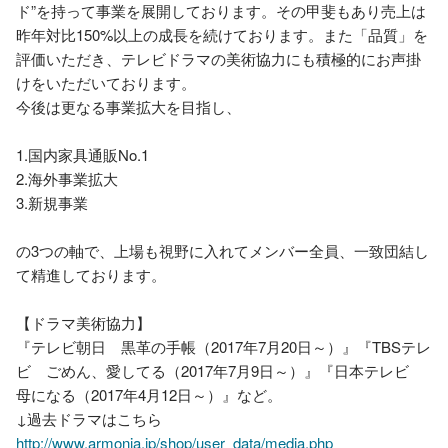
ド”を持って事業を展開しております。その甲斐もあり売上は
昨年対比150%以上の成長を続けております。また「品質」を
評価いただき、テレビドラマの美術協力にも積極的にお声掛
けをいただいております。

今後は更なる事業拡大を目指し、

1.国内家具通販No.1

2.海外事業拡大

3.新規事業

の3つの軸で、上場も視野に入れてメンバー全員、一致団結し
て精進しております。

【ドラマ美術協力】

『テレビ朝日　黒革の手帳（2017年7月20日～）』『TBSテレ
ビ　ごめん、愛してる（2017年7月9日～）』『日本テレビ　
母になる（2017年4月12日～）』など。

http://www.armonia.jp/shop/user_data/media.php