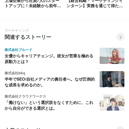
上場企業から社員7人のスター
【経営戦略・マーケティングイ
トアップに！未経験から前年度
ンターン】実務を通じて得た成
比200%成長の商品開発に挑戦
長と学び
した話。
マーケティング
関連するストーリー
株式会社ブルード
女優からキャリアチェンジ。彼女が営業を極める
原動力とは？
株式会社b&q
半年でSEO/自社メディアの責任者へ。なぜ圧倒的
な成長を求めるのか。
株式会社クラウドワークス
「働けない」という選択肢をなくすために、これ
から自分ができる選択とは。