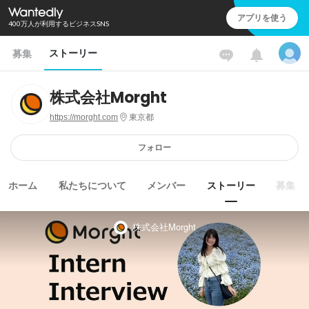
アプリを使う
400万人が利用するビジネスSNS
ストーリー
募集
株式会社Morght
https://morght.com
東京都
フォロー
ホーム
私たちについて
メンバー
ストーリー
募集
株式会社Morght