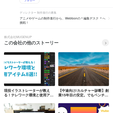
フォロー
ディレクター 制作進行の募集
アニメやゲームの制作進行から、Webtoonの＊編集デスク ＊へ
挑戦！
株式会社MUGENUP
この会社の他のストーリー
現役イラストレーターが教え
【中途向け/カルチャー診断】創
る！テレワーク環境と使用アイ
業15年目の安定。でもベンチャ
テム8選！
ー企業。私たちが今、本当に求
めている人のスタンスとは？