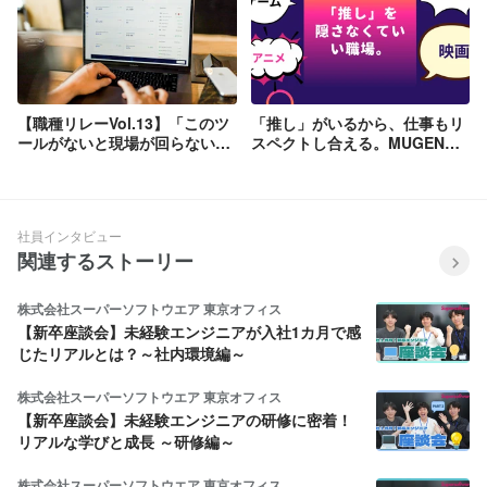
【職種リレーVol.13】「このツ
「推し」がいるから、仕事もリ
ールがないと現場が回らない」
スペクトし合える。MUGENUP
──アニメ・ゲーム業界のイン
に根付く「偏愛肯定」のカルチ
フラを創るMUGENUPの営業職
ャー
が、泥臭くも顧客に支持される
理由
社員インタビュー
関連するストーリー
株式会社スーパーソフトウエア 東京オフィス
【新卒座談会】未経験エンジニアが入社1カ月で感
じたリアルとは？～社内環境編～
株式会社スーパーソフトウエア 東京オフィス
【新卒座談会】未経験エンジニアの研修に密着！
リアルな学びと成長 ～研修編～
株式会社スーパーソフトウエア 東京オフィス