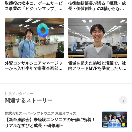
取締役の松本に、ゲームサービ
技術統括部長が語る「挑戦・成
ス事業の「ビジョンマップ」に
長・価値創出」の3軸からなる
ついてインタビューしました！
エンジニア組織とは
外資コンサルシニアマネージャ
領域を超えた挑戦と活躍で、社
ーから入社半年で事業企画部長
内アワードMVPを受賞したリー
へ。次なる挑戦の場にマイネッ
ドエンジニア
トを選んだ理由
社員インタビュー
関連するストーリー
株式会社スーパーソフトウエア 東京オフィス
【新卒座談会】未経験エンジニアの研修に密着！
リアルな学びと成長 ～研修編～