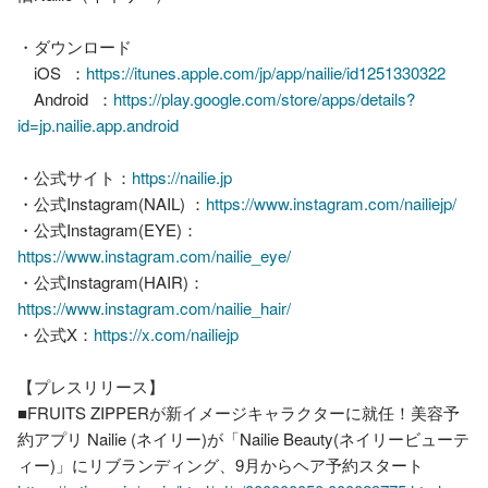
・ダウンロード

　iOS  ：
https://itunes.apple.com/jp/app/nailie/id1251330322
　Android  ：
https://play.google.com/store/apps/details?
id=jp.nailie.app.android
・公式サイト：
https://nailie.jp
・公式Instagram(NAIL) ：
https://www.instagram.com/nailiejp/
・公式Instagram(EYE)：
https://www.instagram.com/nailie_eye/
・公式Instagram(HAIR)：
https://www.instagram.com/nailie_hair/
・公式X：
https://x.com/nailiejp
【プレスリリース】

■FRUITS ZIPPERが新イメージキャラクターに就任！美容予
約アプリ Nailie (ネイリー)が「Nailie Beauty(ネイリービューテ