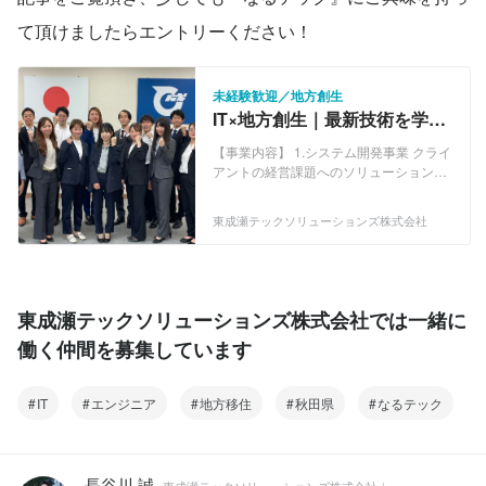
て頂けましたらエントリーください！
未経験歓迎／地方創生
IT×地方創生｜最新技術を学び
ながら地方を満喫したいエン
【事業内容】 1.システム開発事業 クライ
ジニア募集！！
アントの経営課題へのソリューションと
なるシステムの受託開発や、システム開
発の支援を行います。 2.ITコンサルティ
東成瀬テックソリューションズ株式会社
ング事業 クライアントの抱える経営課題
を定義し、DX構想や計画策定、プロジェ
クトマネジメントやビジネスアナリシ
ス、ビッグデータアナリシスなど、解決
に導く支援を行います。 3.クリエイティ
東成瀬テックソリューションズ株式会社では一緒に
ブ制作事業 クライアントの新規プロダク
働く仲間を募集しています
トの企画制作や、オウンドメディア戦略
の立案から実行など、Webデザインやラ
イティング、ディレクションによる支援
IT
エンジニア
地方移住
秋田県
なるテック
を行います。 4.地方創生事業 行政業務効
率化や、地域産業振興、住民利便性向上
など、私たちの住む東成瀬村の課題解決
につながる事業を創出し、売上と利益を
長谷川 誠
もたらし、日本全体の地方創生のモデル
東成瀬テックソリューションズ株式会社 /