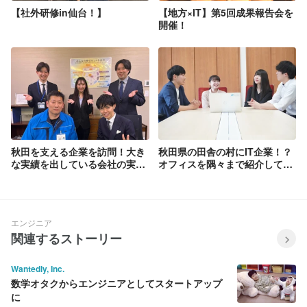
【社外研修in仙台！】
【地方×IT】第5回成果報告会を
されている、東京一極集中の解消に貢献
開催！
します。 2.再生可能エネルギー関連事業
創出 東成瀬村は大規模な水力発電所を伴
う「成瀬ダム」を建築しており、再生可
能エネルギーに対しての意欲が高い自治
体です。今後は、発電したエネルギーの
効率的送電/蓄電やそのマネジメントを行
う技術開発、そして温泉熱、雪冷熱、小
水力といった新たな資源の活用が課題に
なると想定しています。なるテックはそ
の課題に対して広く網を張り、当社の技
術力を持って事業創出を狙います。 3.高
秋田を支える企業を訪問！大き
秋田県の田舎の村にIT企業！？
度IT人材の育成 経済産業省が発表した
な実績を出している会社の実態
オフィスを隅々まで紹介してみ
「IT人材需給に関する調査報告書(2019
に迫る
ました♪
年)」によると、2030年までにIT人材は
日本で最大79万人不足すると推測されて
います。なるテックは都心で先端技術を
扱うパートナー企業と連携し、常にアッ
エンジニア
プデートされた研修コンテンツを活用す
関連するストーリー
ることで、ITのプロフェッショナルを輩
出し続けます。 4.働きがいのある職場づ
Wantedly, Inc.
くり 従業員一人ひとりが能力を主体的に
数学オタクからエンジニアとしてスタートアップ
磨き、最大限発揮し、自分らしく自由に
に
働くことができる職場づくりに取り組む