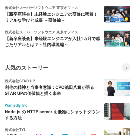
ことで、なるテックは持続的な成長を実
現します。 5.ガバナンス、コンプライア
株式会社スーパーソフトウエア 東京オフィス
ンスの強化 なるテックは、自治体から出
【新卒座談会】未経験エンジニアの研修に密着！
資を受けた第三セクターとしての企業特
リアルな学びと成長 ～研修編～
性を理解した上で、その社会的責任を果
たし、企業価値の向上に努めます。その
株式会社スーパーソフトウエア 東京オフィス
ために、健全で透明性のある経営と、従
【新卒座談会】未経験エンジニアが入社1カ月で感
業員全員に対しての関連法規遵守のため
じたリアルとは？～社内環境編～
の研修を徹底します。
人気のストーリー
株式会社STAR UP
利他の精神と当事者意識：CPO池田八輝が語る
STAR UPの価値観と描く未来
Wantedly, Inc.
Node.js の HTTP server を優雅にシャットダウン
する方法
株式会社TYL