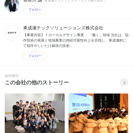
ケースであり続けます。 ▼具体的な地方
フォロー
創生事業例 ・スマートグリッド、蓄電池
マネジメントに関するシステム開発 ・地
熱、温泉熱、雪冷熱エネルギーの活用 ・
ホワイトデータセンター事業 ・地域特産
東成瀬テックソリューションズ株式会社
品宅配弁当事業 ・クロモジやトマトなど
【事業内容】 1.ローカルデザイン事業 ・「働く」領域 当社は、稲
村の特産品の加工、世界販売 ・小学校中
作技術の発展と地域農業の持続可能性向上を目指し、東成瀬村に
学校向けプログラミング教室 ・介護事業
て稲作やしいたけ栽培の技術...
者向け業務支援システム ・プライマリケ
ア関連パーソナル情報共有システム ・電
フォロー
子図書館 ・高齢者、子育て世帯向けスマ
ート集合住宅 ・医療相談アプリ ・IoT、
AIを活用した超高効率農林水産業 などな
ど これらに、研修が終わった皆さんと取
会社紹介
り組みます。 【サステナビリティへの取
この会社の他のストーリー
り組み】 なるテックは、地球環境・社
会・経済活動という3つの観点すべてに
おいて「持続可能な状態」を実現する方
針で経営を行います。なるテックのビジ
ネスは社会の持続可能性、地球環境の持
続可能性の両方に貢献し続けます。 1.東
京一極集中解消への貢献 なるテックと東
成瀬村は従業員にベネフィットを提供す
ることにより、村への移住者を増加させ
ます。その結果、日本で大きく課題認識