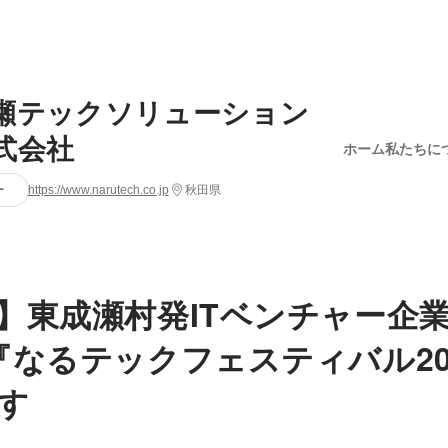
瀬テックソリューション
式会社
ホーム
私たちに
ー
https://www.narutech.co.jp
秋田県
】東成瀬村発ITベンチャー企業
『なるテックフェスティバル20
す