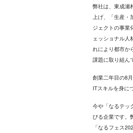
弊社は、東成瀬
上げ、「生産・
ジェクトの事業
ェッショナル人
れにより都市か
課題に取り組ん
創業二年目の8
ITスキルを身
今や「なるテッ
びる企業です。
「なるフェス20