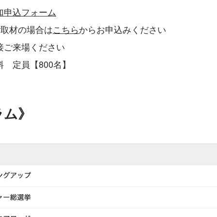
加申込フォーム
ご取材の場合は
こちら
からお申込みください
接ご来場ください
　定員【800名】
ラム》