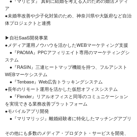
　●『マリピタ』 真剣に結婚を考える人のための婚活メディ
ア

●未婚率改善や少子化対策のため、神奈川県や大阪府など自治
体プロジェクトと連携

▶自社SaaS開発事業

●メディア運用ノウハウを活かしたWEBマーケティング支援

　●『PAOMA』PPCアフィリエイト専用のマーケティングシ
ステム

　●『RASIN』三連ヒートマップ機能を持つ、フルアシスト
WEBマーケシステム

　●『Tenbase』Web広告トラッキングシステム

●長年のリモート運用を活かした仮想オフィスシステム

　●『Flender』リアルオフィスと同等のコミュニケーション
を実現できる業務改善プラットフォーム

●モバイルアプリ開発

　●『マリマリッジ』離婚経験者に特化したマッチングアプリ

その他にも多数のメディア・プロダクト・サービスを開発、