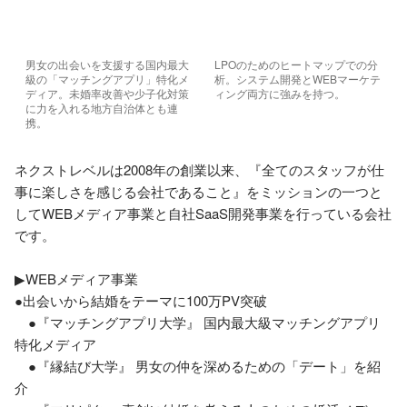
男女の出会いを支援する国内最大
LPOのためのヒートマップでの分
級の「マッチングアプリ」特化メ
析。システム開発とWEBマーケテ
ディア。未婚率改善や少子化対策
ィング両方に強みを持つ。
に力を入れる地方自治体とも連
携。
ネクストレベルは2008年の創業以来、『全てのスタッフが仕
事に楽しさを感じる会社であること』をミッションの一つと
してWEBメディア事業と自社SaaS開発事業を行っている会社
です。

▶WEBメディア事業　

●出会いから結婚をテーマに100万PV突破

　●『マッチングアプリ大学』 国内最大級マッチングアプリ
特化メディア

　●『縁結び大学』 男女の仲を深めるための「デート」を紹
介
