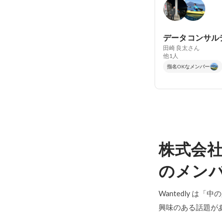
田崎 良太さん
他1人
指名OKなメンバー
株式会
のメン
Wantedly は
興味のある話題が