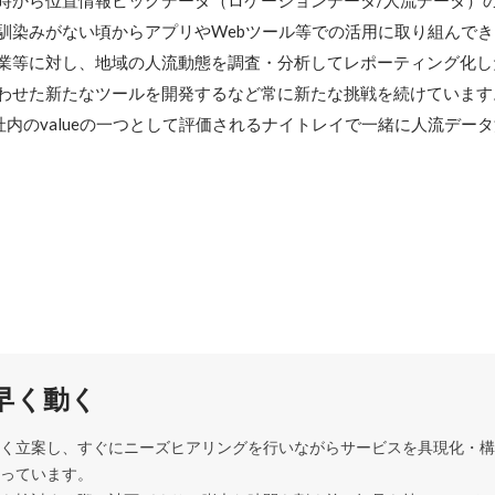
時から位置情報ビッグデータ（ロケーションデータ/人流データ）
馴染みがない頃からアプリやWebツール等での活用に取り組んでき
業等に対し、地域の人流動態を調査・分析してレポーティング化し
合わせた新たなツールを開発するなど常に新たな挑戦を続けています。
社内のvalueの一つとして評価されるナイトレイで一緒に人流デー
早く動く
く立案し、すぐにニーズヒアリングを行いながらサービスを具現化・構
っています。
