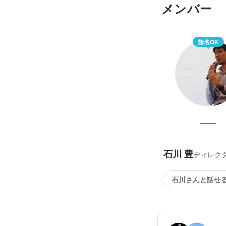
メンバー
指名OK
石川 豊
ディレク
石川さんと話せ