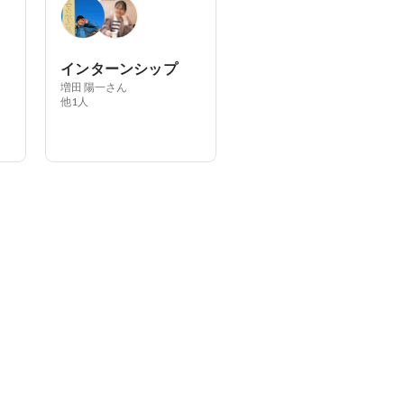
インターンシップ
増田 陽一さん
他1人