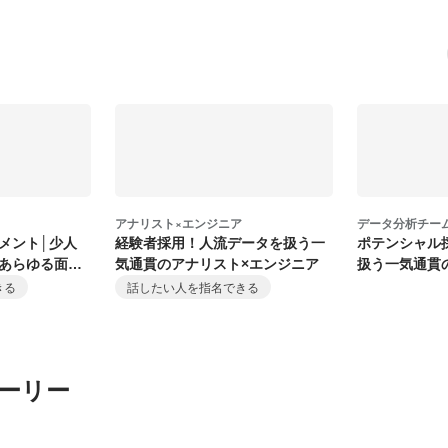
アナリスト×エンジニア
データ分析チー
メント│少人
経験者採用！人流データを扱う一
ポテンシャル
あらゆる面で
気通貫のアナリスト×エンジニア
扱う一気通貫
ニア
きる
話したい人を指名できる
ーリー