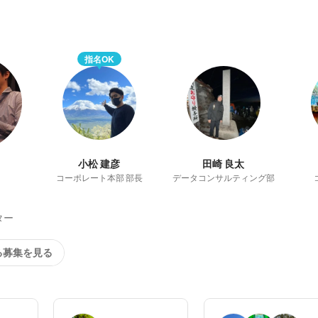
指名OK
小松 建彦
田崎 良太
コーポレート本部 部長
データコンサルティング部
ター
る募集を見る