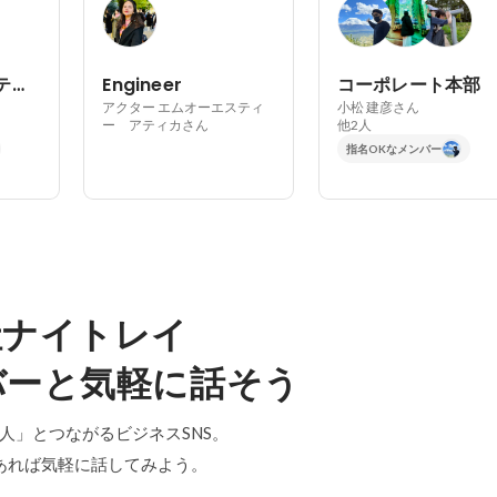
データコンサルティング部
Engineer
コーポレート本部
アクター エムオーエスティ
小松 建彦さん
ー アティカさん
他2人
指名OKなメンバー
社ナイトレイ
バーと気軽に話そう
「中の人」とつながるビジネスSNS。
あれば気軽に話してみよう。