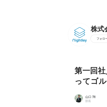
株式
フォロ
第一回社
ってゴル
山口 翔
部長