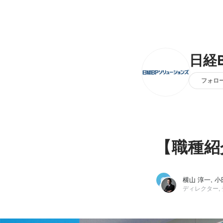
日経
フォロ
【職種紹
横山 淳一, 
ディレクター,