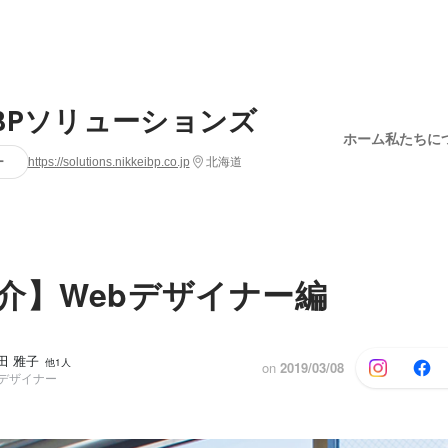
BPソリューションズ
ホーム
私たちに
ー
https://solutions.nikkeibp.co.jp
北海道
介】Webデザイナー編
小田 雅子
他1人
on
2019/03/08
 デザイナー