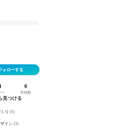
んで「9つの近況報告」
フォローする
4
6
ワー
投稿数
ら見つける
づくり
(
5
)
デザイン
(
3
)