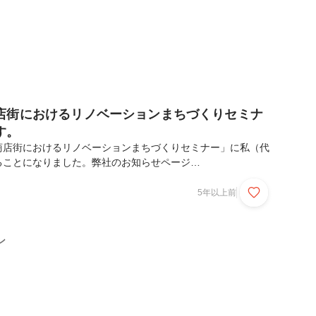
店街におけるリノベーションまちづくりセミナ
す。
商店街におけるリノベーションまちづくりセミナー」に私（代
ることになりました。弊社のお知らせページ
nfo/877イベント告知ページhttps://shizuoka-yukyu.com/以下、イベ
き店舗を活き店舗に。かえる。くらし。まち。〜商店街におけ
5年以上前
ちづくりセミナー〜商店街における遊休資産とは何か？リノベ
建物の建て替え・共同化などの、点としてのハード整備にとど
価値の向上に向けたエリアマネジメントという考え方によるま
ン
なく長期持続的に...