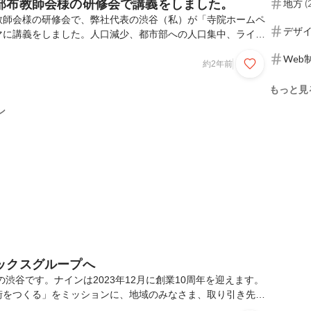
部布教師会様の研修会で講義をしました。
地方
(
教師会様の研修会で、弊社代表の渋谷（私）が「寺院ホームペ
デザ
マに講義をしました。人口減少、都市部への人口集中、ライフ
背景に、 地域のお寺（寺院）は厳しい環境にありますが、一
Web
用等でユーザー体験（UX）を向上させ、新しい価値を生み出
約2年前
ます。講義では、WEBサイトやデジタル施策を考える前に、
もっと見
ユーザーとのコミュニケーション・コンセプトを 整理するこ
えた上で、 寺院のWEBサイトのポイント等もお話しまし
ン
連携した活動が多いため、このような講義の依頼もときどき
ックスグループへ
の渋谷です。ナインは2023年12月に創業10周年を迎えます。
街をつくる」をミッションに、地域のみなさま、取り引き先の
とその家族の方々に支えられ、創業時には想像できなかったこ