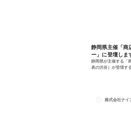
静岡県主催「商
ー」に登壇しま
静岡県が主催する「
表の渋谷）が登壇す
https://nine.sc/i
ントが概要です。空
るリノベーションま
ーションとは何か？
まらない街の魅力や
株式会社ナイ
ちづくり。一過性では