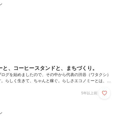
トクルこども館うみたび・やまたびその２．映像制作も増えて
ン
バーも加わり、映像制作のプロジェクトも増えています...
ーと、コーヒースタンドと、まちづくり。
ブログを始めましたので、その中から代表の渋谷（ワタクシ）
す。らしく生きて、ちゃんと稼ぐ。らしさエコノミーとは、ら
と稼ぐ。そんな人たちがたくさんいる「らしさで自走する地域
一人ひとりが好きなこと・やりたいことで、誰かの役に立っ
5年以上前
その対価としてお金をいただく。そんな営みが連鎖・拡大し
る。そんなイメージです。デザイナーさんとコーヒースタン
、色々な方の助けを借りながら、このコンセプトにたどり着
ン
を活動の柱にすることにしました。実は、この考えに至る途中