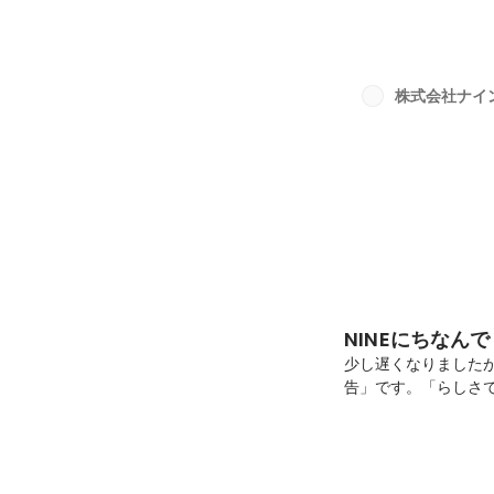
とをたくさん経験させ
ります。次の10年
る」を加速させるため
（東証スタンダード：
株式会社ナイ
協働でイノベーション
NINEにちなん
少し遅くなりましたが
告」です。「らしさ
地域の方々、NINE
年もがんばります。
いちばん得意なこと
た。今年も「そもそ