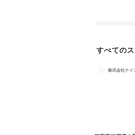
すべてのス
日蓮宗静岡県中部布
会で講義をしました
株式会社ナイ
最新順で表示