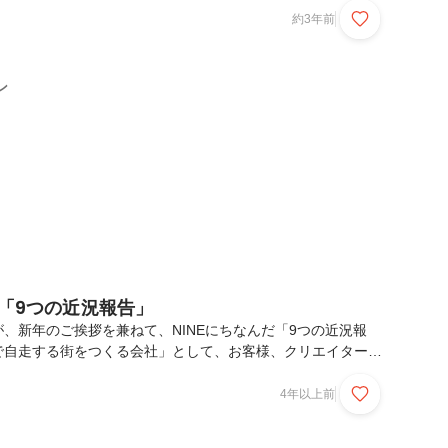
ていただいた10年でした。10周年と同時に次の10年が始ま
約3年前
をもっと面白くするため、そして「らしさで自走する街をつく
、2023年5月26日、株式会社ナインは株式会社サイネックス
2376）のグループに入りました。サイネックス社は「官⺠
ン
を創出し持続可能な地域社会を実現する...
で「9つの近況報告」
、新年のご挨拶を兼ねて、NINEにちなんだ「9つの近況報
で自走する街をつくる会社」として、お客様、クリエイターや
メンバー、誰もが、らしく生きて、ちゃんと稼げるよう、2022
その１．観光・採用系が増えたWEB制作。引き続きナインが
4年以上前
はWEB制作ですが、特に観光系・採用系のご相談が増えまし
も」から一緒に考え、WEBサイトの企画／制作をいたしま