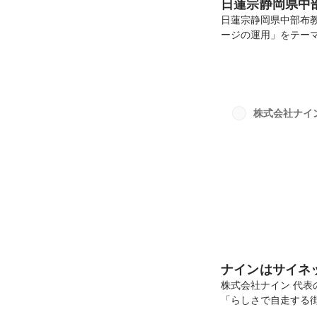
日蓮宗静岡県中
日蓮宗静岡県中部布
ージの運用」をテー
スタイルの変化等を
方で、デジタルの活
しているお寺もあり
寺院の経営課題や、
とが重要であること伝
株式会社ナイ
た。ナインは地域と
あ...
ナインはサイネ
株式会社ナイン 代表
「らしさで自走する
みなさま、スタッフ