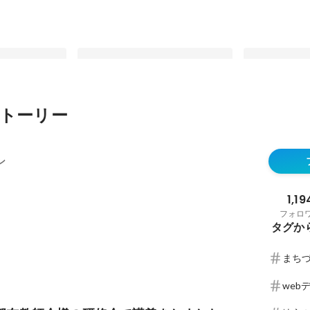
トーリー
教師会様の研修
ナインはサイネックスグループへ
NINEにちな
。
最新順で表示
最新順で表示
ン
1,19
フォロ
タグか
まち
web