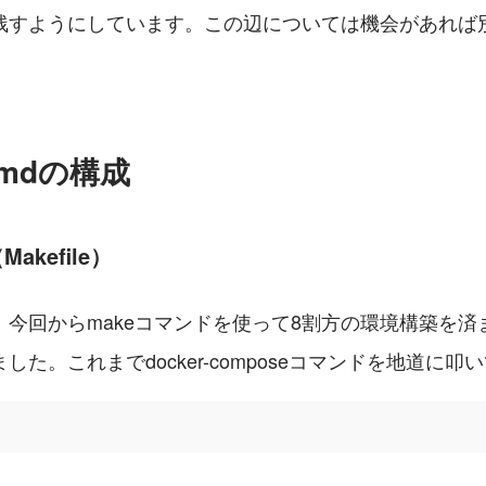
残すようにしています。この辺については機会があれば
.mdの構成
kefile）
、今回からmakeコマンドを使って8割方の環境構築を済
した。これまでdocker-composeコマンドを地道に叩