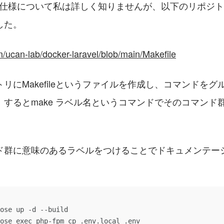
ドの仕様について私は詳しく知りませんが、以下のリポジ
した。
m/ucan-lab/docker-laravel/blob/main/Makefile
リにMakefileというファイルを作成し、コマンドを
。するとmake ラベル名というコマンドでそのコマンド
ド群に意味のあるラベルをつけることでドキュメンテー