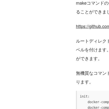
makeコマン
ることができま
https://github.co
ルートディレクト
ベルを付けます
ができます。
無機質なコマン
ります。
init:

    docker-compose up -d --build

    docker-compose exec php-fpm cp .env.local .env
