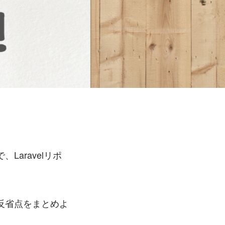
aravelリポ
反省点をまとめよ