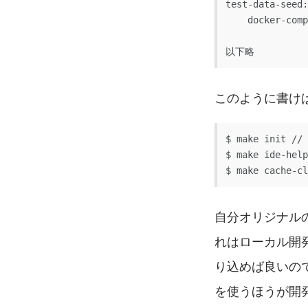
test-data-seed:

    docker-compose exec php-fpm php artisan db:seed --class=RawDataSeeder

以下略
このように書け
$ make init 
$ make ide-he
$ make cach
自分オリジナルのコ
れはローカル開発
り込めば良いの
を使うほうが開