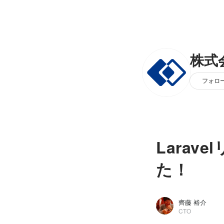
株式会
フォロ
Larav
た！
齊藤 裕介
CTO