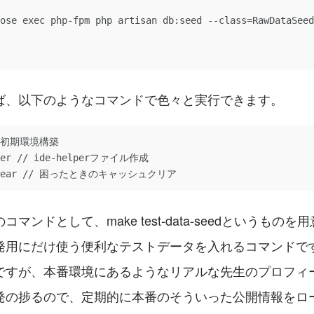
ば、以下のようなコマンドで色々と実行できます。
// 初期環境構築

lper // ide-helperファイル作成

e-clear // 困ったときのキャッシュクリア
マンドとして、make test-data-seedというもの
用にだけ使う便利なテストデータを入れるコマンドです。
ですが、本番環境にあるようなリアルな先生のプロフィ
発の捗るので、定期的に本番のそういった公開情報をロ