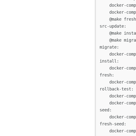
    docker-compose exec php-fpm php artisan key:generate

    docker-compose exec php-fpm chmod -R 777 storage bootstrap/cache

    @make fresh

src-update:

    @make install

    @make migrate

migrate:

    docker-compose exec app php artisan migrate

install:

    docker-compose exec php-fpm composer install

fresh:

    docker-compose exec php-fpm php artisan migrate:fresh

rollback-test:

    docker-compose exec app php artisan migrate:fresh

    docker-compose exec app php artisan migrate:refresh

seed:

    docker-compose exec php-fpm php artisan db:seed

fresh-seed:

    docker-compose exec php-fpm php artisan migrate:fresh --seed
