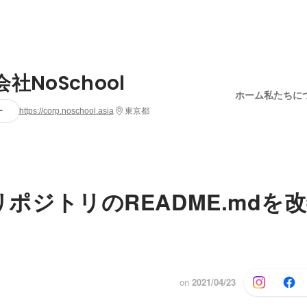
社NoSchool
ホーム
私たちに
ー
https://corp.noschool.asia
東京都
elリポジトリのREADME.md
on
2021/04/23