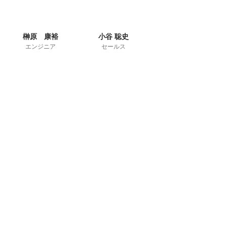
榊原 康裕
小谷 聡史
エンジニア
セールス