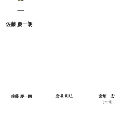
佐藤 慶一朗
佐藤 慶一朗
岩澤 和弘
宮垣 宏
その他