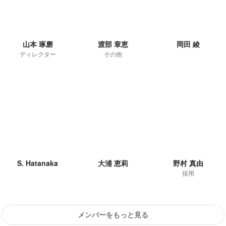
山本 琢磨
渡部 章恵
岡田 綾
ディレクター
その他
S. Hatanaka
大浦 恵莉
野村 真由
採用
メンバーをもっと見る